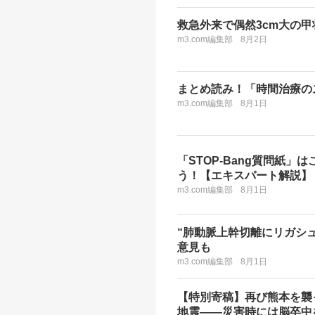
救急外来で偶然3cm大の
m3.com編集部
8月2日
まとめ読み！「時間治療のスス
m3.com編集部
8月1日
「STOP-Bang質問紙」は
う！【エキスパート解説】
m3.com編集部
8月1日
“肺動脈上幹切離にリガシ
意見も
m3.com編集部
8月1日
【特別寄稿】再び熊本を襲
地震――災害時には脳卒中