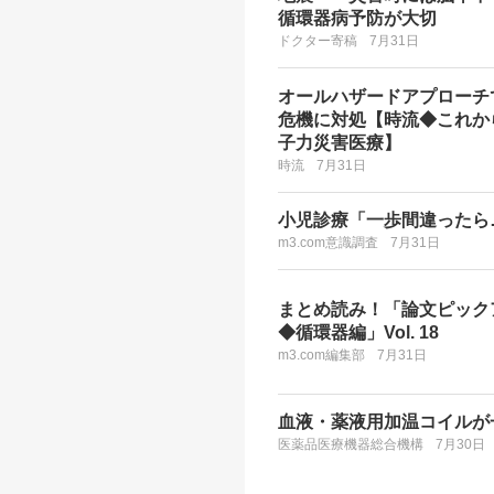
循環器病予防が大切
ドクター寄稿
7月31日
オールハザードアプローチ
危機に対処【時流◆これか
子力災害医療】
時流
7月31日
小児診療「一歩間違ったら
m3.com意識調査
7月31日
まとめ読み！「論文ピック
◆循環器編」Vol. 18
m3.com編集部
7月31日
血液・薬液用加温コイルが
医薬品医療機器総合機構
7月30日