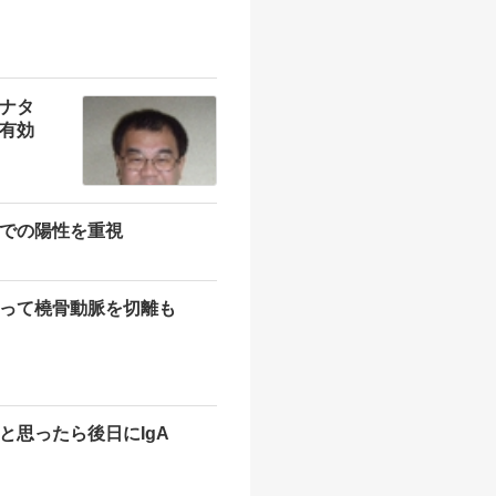
ナタ
有効
での陽性を重視
って橈骨動脈を切離も
と思ったら後日にIgA