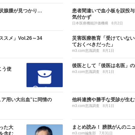
甲状腺腫が見つかり…
患者間違いで血小板を誤投与
気付かず
日本医療機能評価機構
8月2日
メ」Vol.26～34
災害医療教育「受けていない
ておくべきだった」
m3.com意識調査
8月1日
後医として「後医は名医」の
こう使
m3.com意識調査
8月1日
ュア用い大出血”に同情の
他科連携や勝手な受診が生む
m3.com意識調査
8月1日
まとめ読み！ 膀胱がんのニュ
った大
を含む
m3.com編集部
7月31日