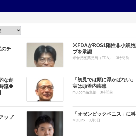
米FDAがROS1陽性非小細
代のチ
ブを承認
米食品医薬品局（FDA）
3時間前
「初見では頭に浮かばない」
的な創
実は頭蓋内疾患
時流◆
】
m3.com編集部
3時間前
「オゼンピックペニス」に科
アップ
MDLinx
8月6日