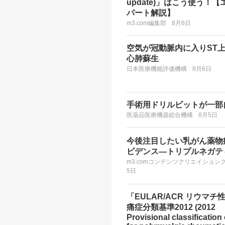
update)」はこう使う！【
パート解説】
m3.com編集部
8月6日
空気が冠動脈内に入りST
心肺蘇生
日本医療機能評価機構
8月6日
手術用ドリルビットが一部
医薬品医療機器総合機構
8月5日
今後注目したい乳がん薬物
ビデンス―トリプルネガテ
m3.comコンテンツクリエイション
5日
「EULAR/ACR リウマチ
痛症分類基準2012 (2012
Provisional classification 