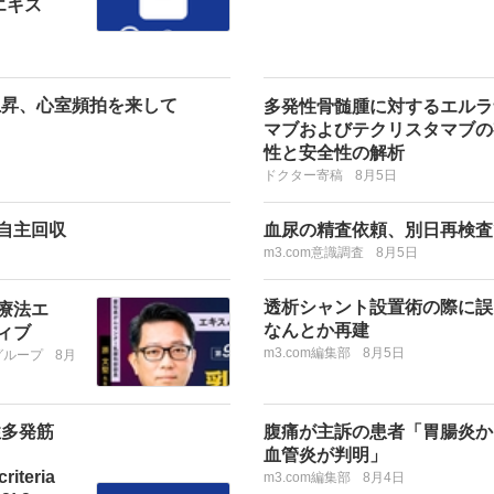
エキス
上昇、心室頻拍を来して
多発性骨髄腫に対するエルラ
マブおよびテクリスタマブの
性と安全性の解析
ドクター寄稿
8月5日
自主回収
血尿の精査依頼、別日再検査
m3.com意識調査
8月5日
透析シャント設置術の際に誤
療法エ
なんとか再建
ィブ
m3.com編集部
8月5日
グループ
8月
性多発筋
腹痛が主訴の患者「胃腸炎か
血管炎が判明」
criteria
m3.com編集部
8月4日