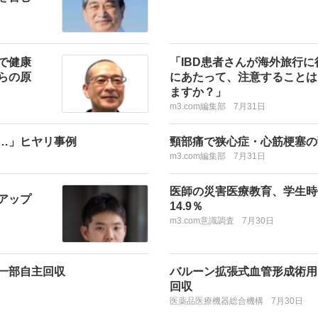
で健康
「IBD患者さんが海外旅行に
らの原
にあたって、注意することは
ますか？」
m3.com編集部
7月31日
…」ヒヤリ事例
頸部痛で狭心症・心筋梗塞の
m3.com編集部
7月31日
医師の災害医療教育、学生時
アップ
14.9％
m3.com意識調査
7月30日
一部自主回収
バルーン拡張式血管形成術用
回収
医薬品医療機器総合機構
7月30日