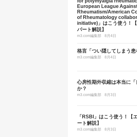
for polymyalgia rheumatic
European League Agains
Rheumatism/American Co
of Rheumatology collabor
initiative)」はこう使う
パート解説】
m3.com編集部
8月4日
格言「つい隠してしまう患
m3.com編集部
8月4日
心房性期外収縮は本当に「
か？
m3.com編集部
8月3日
「RSBI」はこう使う！【
ート解説】
m3.com編集部
8月3日