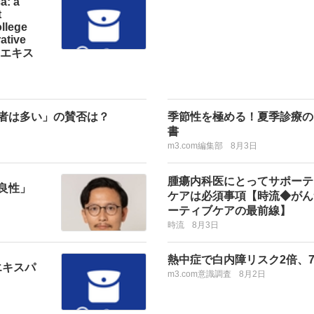
a: a
t
llege
ative
！【エキス
者は多い」の賛否は？
季節性を極める！夏季診療の
書
m3.com編集部
8月3日
腫瘍内科医にとってサポーテ
良性」
ケアは必須事項【時流◆がん
ーティブケアの最前線】
時流
8月3日
熱中症で白内障リスク2倍、
エキスパ
m3.com意識調査
8月2日