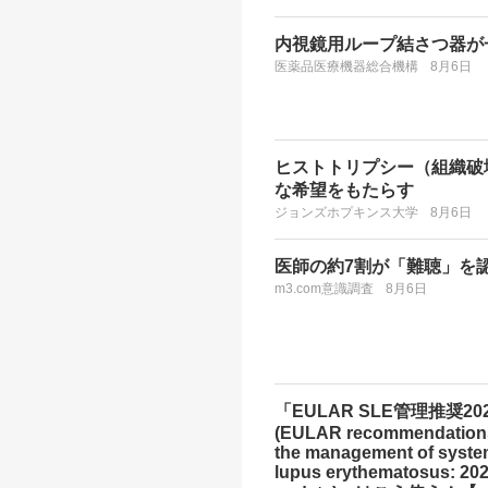
内視鏡用ループ結さつ器が
医薬品医療機器総合機構
8月6日
ヒストトリプシー（組織破
な希望をもたらす
ジョンズホプキンス大学
8月6日
医師の約7割が「難聴」を
m3.com意識調査
8月6日
「EULAR SLE管理推奨20
(EULAR recommendations
the management of syste
lupus erythematosus: 20