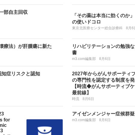
一部自主回収
「その薬は本当に効くのか」
の使いドコロ
東京北医療センター総合診療科
8月6
壊療法）が肝腫瘍に新た
リハビリテーションの勉強な
書
m3.com編集部
8月6日
認知症リスクと認知
2027年からがんサポーティ
の専門性を認定する制度を発
【時流◆がんサポーティブケ
最前線】
時流
8月6日
23
アイゼンメンジャー症候群疑
 for
m3.com編集部
8月6日
mic
23