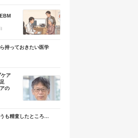
EBM
日
ら持っておきたい医学
ブケア
足
アの
うも精査したところ…