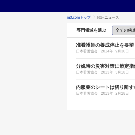
m3.comトップ
臨床ニュース
専門領域を選ぶ
准看護師の養成停止を要望
日本看護協会
2014年
9月30日
分娩時の災害対策に策定指
日本看護協会
2013年
3月18日
内服薬のシートは切り離す
日本看護協会
2013年
2月28日