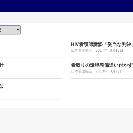
HIV看護師訴訟「妥当な判決
日本看護協会
2014年
8月19日
針
看取りの環境整備追い付かず
日本看護協会
2013年
3月7日
な