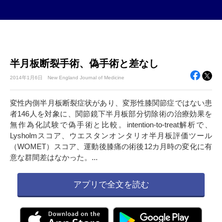
半月板断裂手術、偽手術と差なし
2014年
1月6日
New England Journal of Medicine
変性内側半月板断裂症状があり、変形性膝関節症ではない患
者146人を対象に、関節鏡下半月板部分切除術の治療効果を
無作為化試験で偽手術と比較。intention-to-treat解析で、
Lysholmスコア、ウエスタンオンタリオ半月板評価ツール
（WOMET）スコア、運動後膝痛の術後12カ月時の変化に有
意な群間差はなかった。...
アプリで全文を読む