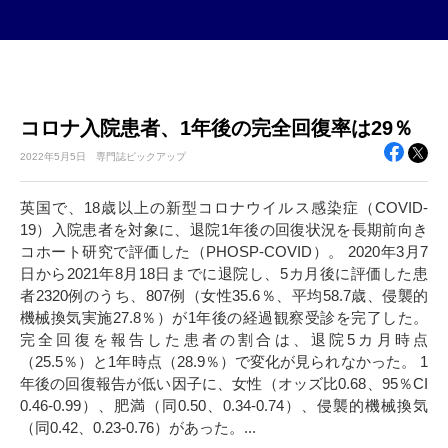
コロナ入院患者、1年後の完全回復率は29％
2022年
5月5日
専門誌ピックアップ
英国で、18歳以上の新型コロナウイルス感染症（COVID-
19）入院患者を対象に、退院1年後の回復状況を長期前向き
コホート研究で評価した（PHOSP-COVID）。 2020年3月7
日から2021年8月18日までに退院し、5カ月後に評価した患
者2320例のうち、807例（女性35.6％、平均58.7歳、侵襲的
機械換気実施27.8％）が1年後の経過観察受診を完了した。
完全回復を報告した患者の割合は、退院5カ月時点
（25.5％）と1年時点（28.9％）で変化が見られなかった。 1
年後の回復報告が低い因子に、女性（オッズ比0.68、95％CI
0.46-0.99）、肥満（同0.50、0.34-0.74）、侵襲的機械換気
（同0.42、0.23-0.76）があった。...