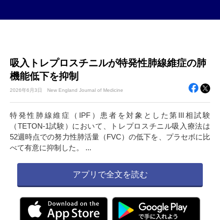
吸入トレプロスチニルが特発性肺線維症の肺
機能低下を抑制
2026年
6月3日
New England Journal of Medicine
特発性肺線維症（IPF）患者を対象とした第III相試験
（TETON-1試験）において、トレプロスチニル吸入療法は
52週時点での努力性肺活量（FVC）の低下を、プラセボに比
べて有意に抑制した。 ...
アプリで全文を読む