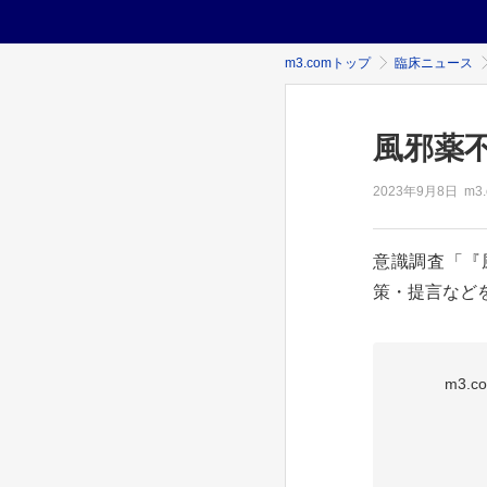
m3.comトップ
臨床ニュース
風邪薬
2023年
9月8日
m3
意識調査「『
策・提言などを
m3