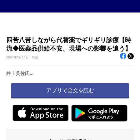
四苦八苦しながら代替薬でギリギリ診療【時
流◆医薬品供給不安、現場への影響を追う】
2024年
5月14日
時流
井上美佐氏...
アプリで全文を読む