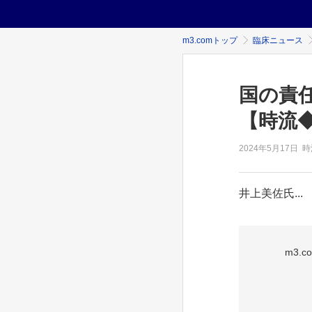
m3.comトップ
臨床ニュース
国の責
【時流
2024年
5月17日
時
井上美佐氏...
m3