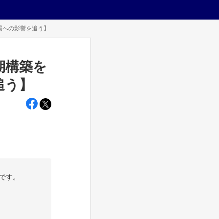
場への影響を追う】
期構築を
追う】
です。