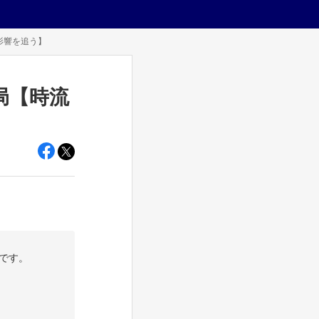
影響を追う】
局【時流
です。