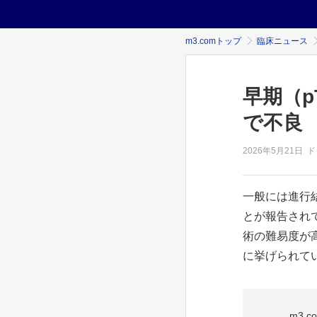
m3.comトップ
臨床ニュース
早期（
で不良
2026年
5月21日
ド
一般には進行
とが報告され
術の難易度が
に挙げられている
m3