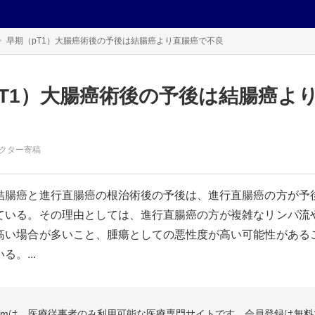
早期（pT1）大腸癌術後の予後は結腸癌より直腸癌で不良
pT1）大腸癌術後の予後は結腸癌よ
クター寄稿
結腸癌と進行直腸癌の根治術後の予後は、進行直腸癌の方が予
ている。その理由としては、進行直腸癌の方が複雑なリンパ流
高い場合が多いこと、腫瘍としての悪性度が高い可能性がある
。...
.comは、医療従事者のみ利用可能な医療専門サイトです。会員登録は無料