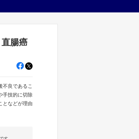
り直腸癌
後不良であるこ
や手技的に切除
ことなどが理由
です。