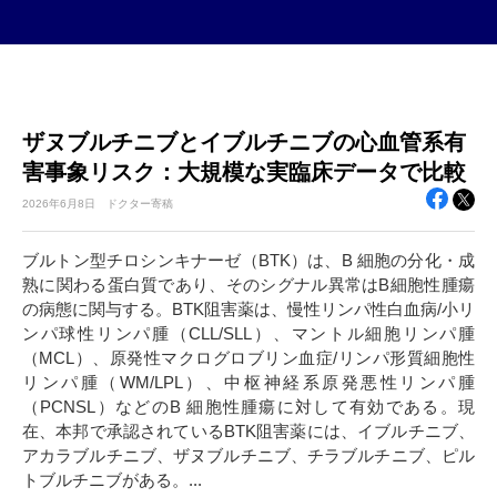
ザヌブルチニブとイブルチニブの心血管系有
害事象リスク：大規模な実臨床データで比較
2026年
6月8日
ドクター寄稿
ブルトン型チロシンキナーゼ（BTK）は、B 細胞の分化・成
熟に関わる蛋白質であり、そのシグナル異常はB細胞性腫瘍
の病態に関与する。BTK阻害薬は、慢性リンパ性白血病/小リ
ンパ球性リンパ腫（CLL/SLL）、マントル細胞リンパ腫
（MCL）、原発性マクログロブリン血症/リンパ形質細胞性
リンパ腫（WM/LPL）、中枢神経系原発悪性リンパ腫
（PCNSL）などのB 細胞性腫瘍に対して有効である。現
在、本邦で承認されているBTK阻害薬には、イブルチニブ、
アカラブルチニブ、ザヌブルチニブ、チラブルチニブ、ピル
トブルチニブがある。...