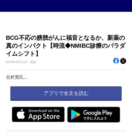
BCG不応の膀胱がんに福音となるか、新薬の
真のインパクト【時流◆NMIBC診療のパラダ
イムシフト】
2026年
6月11日
時流
北村寛氏...
アプリで全文を読む