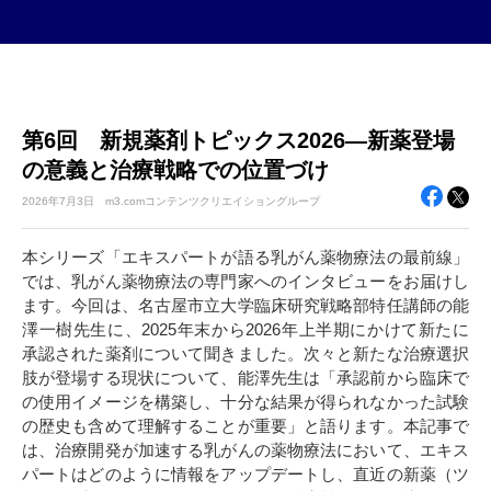
第6回 新規薬剤トピックス2026―新薬登場
の意義と治療戦略での位置づけ
2026年
7月3日
m3.comコンテンツクリエイショングループ
本シリーズ「エキスパートが語る乳がん薬物療法の最前線」
では、乳がん薬物療法の専門家へのインタビューをお届けし
ます。今回は、名古屋市立大学臨床研究戦略部特任講師の能
澤一樹先生に、2025年末から2026年上半期にかけて新たに
承認された薬剤について聞きました。次々と新たな治療選択
肢が登場する現状について、能澤先生は「承認前から臨床で
の使用イメージを構築し、十分な結果が得られなかった試験
の歴史も含めて理解することが重要」と語ります。本記事で
は、治療開発が加速する乳がんの薬物療法において、エキス
パートはどのように情報をアップデートし、直近の新薬（ツ