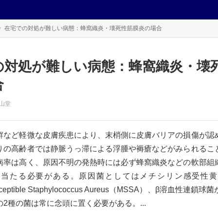
在宅での対処が難しい病態：蜂窩織炎・壊死性筋膜炎の場合
の対処が難しい病態：蜂窩織炎・壊
合
山堂
など軽微な皮膚疾患により、末梢側に皮膚バリアの損傷が認
りの高齢者では静脈うっ滞による浮腫や褥瘡などがみられるこ
病率は高く、原因不明の発熱時には必ず蜂窩織炎などの軟部組
に当たる必要がある。原因菌としてはメチシリン感受性黄
n-susceptible Staphylococcus Aureus（MSSA）、β溶血性
2種の菌は常に念頭に置く必要がある。...