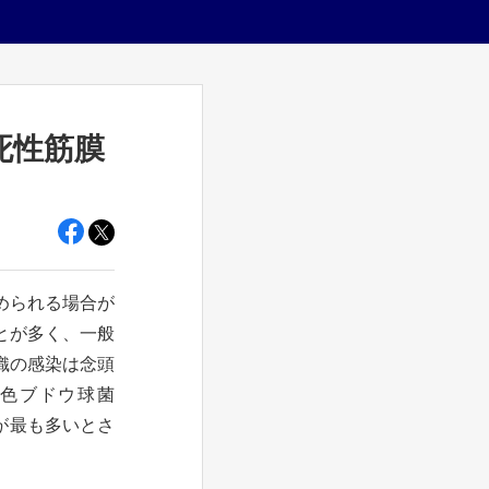
死性筋膜
められる場合が
とが多く、一般
織の感染は念頭
色ブドウ球菌
連鎖球菌が最も多いとさ