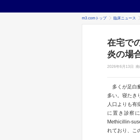
m3.comトップ
臨床ニュース
在宅で
炎の場
2026年
6月13日
南
多くが足白癬
多い。寝たき
人口よりも有
に置き診察
Methicilli
れており、この