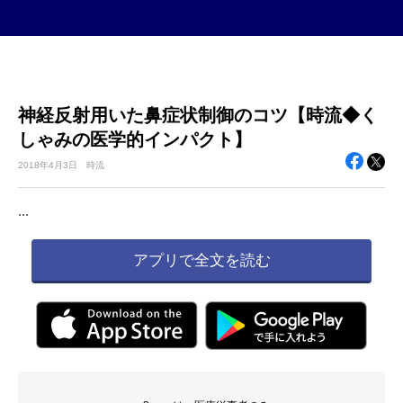
神経反射用いた鼻症状制御のコツ【時流◆く
しゃみの医学的インパクト】
2018年
4月3日
時流
...
アプリで全文を読む