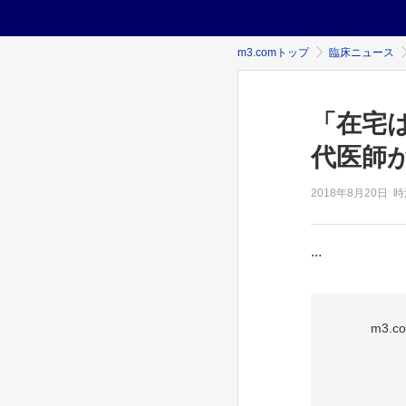
m3.comトップ
臨床ニュース
「在宅
代医師
2018年
8月20日
時
...
m3