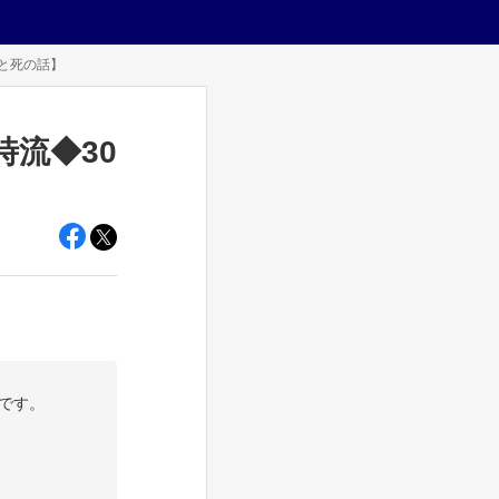
と死の話】
流◆30
です。