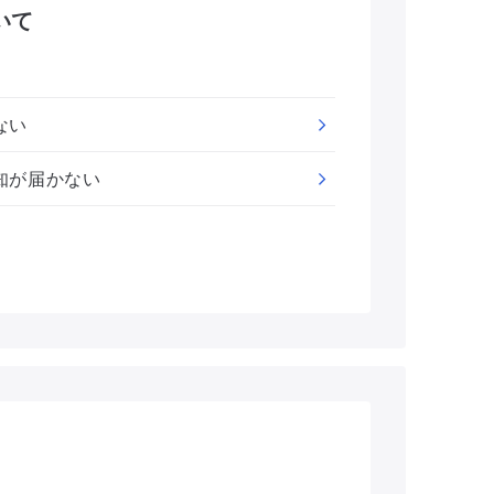
いて
ない
知が届かない