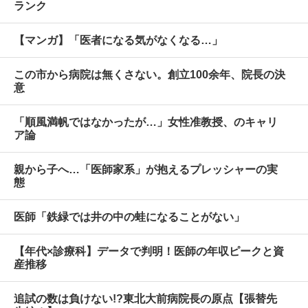
ランク
【マンガ】「医者になる気がなくなる…」
この市から病院は無くさない。創立100余年、院長の決
意
「順風満帆ではなかったが…」女性准教授、のキャリ
ア論
親から子へ…「医師家系」が抱えるプレッシャーの実
態
医師「鉄緑では井の中の蛙になることがない」
【年代×診療科】データで判明！医師の年収ピークと資
産推移
追試の数は負けない!?東北大前病院長の原点【張替先