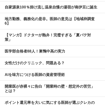
自家源泉100％掛け流し温泉自慢の湯宿が南伊豆に誕生
地方勤務、義務化の是非。医師の意見は【地域枠調査
6】
【マンガ】ドクターが熱弁！完璧すぎる「夏バテ対
策」
医学部合格者88人！巣鴨中高の実力
女性だけのクリニック、問題ある？
AIを味方につける医師の資産管理術
開業医が赤裸々に告白「開業時の壁・想定外の苦労」
とは？
ポイント還元率を大いに気にする医師が選ぶクレカの