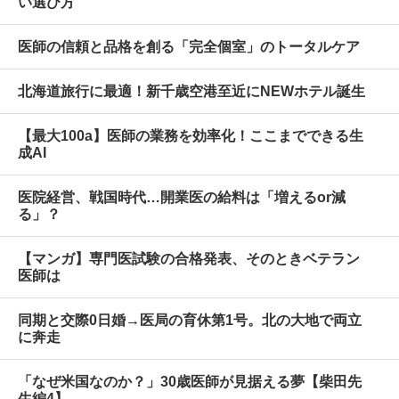
い選び方
医師の信頼と品格を創る「完全個室」のトータルケア
北海道旅行に最適！新千歳空港至近にNEWホテル誕生
【最大100a】医師の業務を効率化！ここまでできる生
成AI
医院経営、戦国時代…開業医の給料は「増えるor減
る」？
【マンガ】専門医試験の合格発表、そのときベテラン
医師は
同期と交際0日婚→医局の育休第1号。北の大地で両立
に奔走
「なぜ米国なのか？」30歳医師が見据える夢【柴田先
生編4】