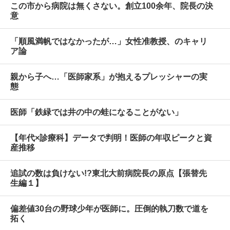
この市から病院は無くさない。創立100余年、院長の決
意
「順風満帆ではなかったが…」女性准教授、のキャリ
ア論
親から子へ…「医師家系」が抱えるプレッシャーの実
態
医師「鉄緑では井の中の蛙になることがない」
【年代×診療科】データで判明！医師の年収ピークと資
産推移
追試の数は負けない!?東北大前病院長の原点【張替先
生編１】
偏差値30台の野球少年が医師に。圧倒的執刀数で道を
拓く