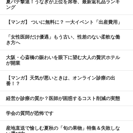
夏バテ撃退！うなぎが上位を席巻、最新返礼品ランキ
ング
【マンガ】 ついに無料に？ 一大イベント「出産費用」
「女性医師だけ優遇」もう古い、性差のない柔軟な働
き方へ
大阪・心斎橋の賑わいを眼下に望む大人の贅沢ホテル
が開業
【マンガ】天気が悪いときは、オンライン診療の出
番！？
経営か診療の質か？医師が困惑するコスト削減の実態
学会の質問が恐怖です
産地直送で愉しむ夏秋の「旬の果物」特集＆失敗しな