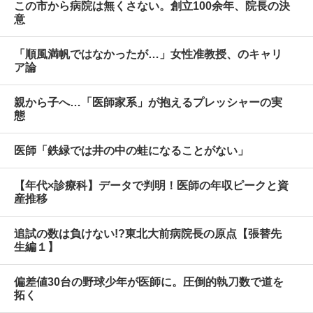
この市から病院は無くさない。創立100余年、院長の決
意
「順風満帆ではなかったが…」女性准教授、のキャリ
ア論
親から子へ…「医師家系」が抱えるプレッシャーの実
態
医師「鉄緑では井の中の蛙になることがない」
【年代×診療科】データで判明！医師の年収ピークと資
産推移
追試の数は負けない!?東北大前病院長の原点【張替先
生編１】
偏差値30台の野球少年が医師に。圧倒的執刀数で道を
拓く