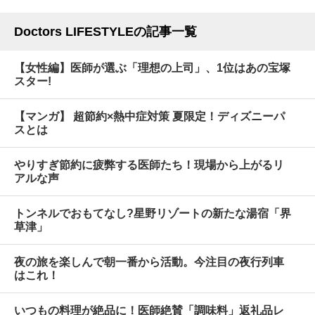
Doctors LIFESTYLEの記事一覧
【女性編】医師が選ぶ「理想の上司」、1位はあの宝塚
スター!
【マンガ】 超節約×熱中症対策 夏限定！ディズニーパ
スとは
やりすぎ節約に疲弊する医師たち！現場から上がるリ
アルな声
トンネルでおもてなし?星野リゾートの新たな湯宿「界
草津」
夜の旅を楽しんで朝一番から活動。今注目の夜行列車
はこれ！
いつもの料理が絶品に！医師絶賛「調味料」返礼品レ