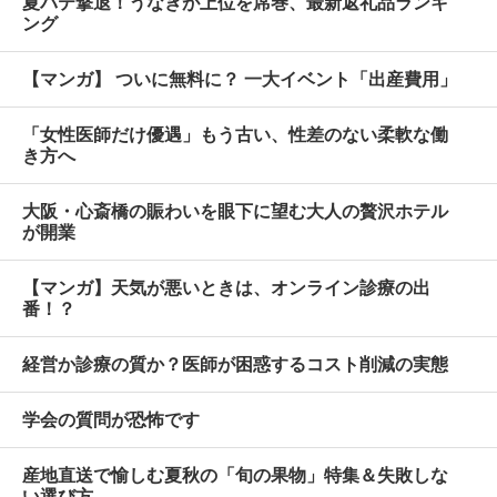
夏バテ撃退！うなぎが上位を席巻、最新返礼品ランキ
ング
【マンガ】 ついに無料に？ 一大イベント「出産費用」
「女性医師だけ優遇」もう古い、性差のない柔軟な働
き方へ
大阪・心斎橋の賑わいを眼下に望む大人の贅沢ホテル
が開業
【マンガ】天気が悪いときは、オンライン診療の出
番！？
経営か診療の質か？医師が困惑するコスト削減の実態
学会の質問が恐怖です
産地直送で愉しむ夏秋の「旬の果物」特集＆失敗しな
い選び方