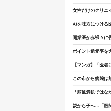
女性だけのクリニ
AIを味方につける
開業医が赤裸々に
ポイント還元率を
【マンガ】「医者
この市から病院は無
「順風満帆ではな
親から子へ…「医