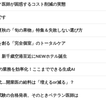
？医師が困惑するコスト削減の実態
です
夏秋の「旬の果物」特集＆失敗しない選び方
を創る「完全個室」のトータルケア
！新千歳空港至近にNEWホテル誕生
師の業務を効率化！ここまでできる生成AI
代…開業医の給料は「増えるor減る」？
試験の合格発表、そのときベテラン医師は