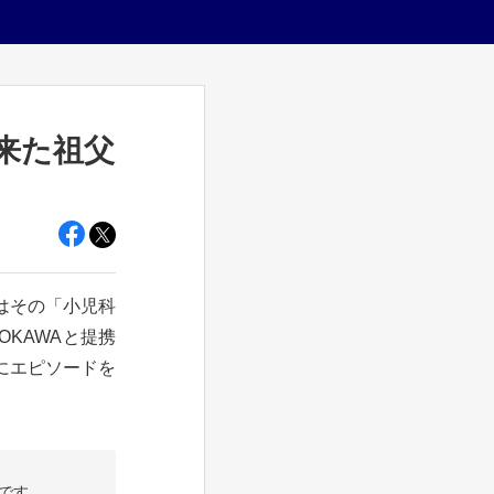
来た祖父
はその「小児科
DOKAWAと提携
にエピソードを
です。