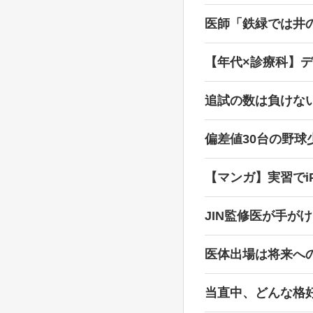
医師「鉄緑では井
【年代×診療科】
追試の数は負けな
偏差値30台の野
【マンガ】実習でi
JIN監修医が手が
医体出場は将来へ
当直中、どんな格