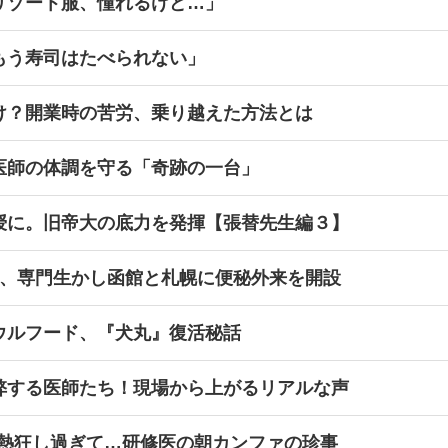
リゾート服、憧れるけど…」
もう寿司はたべられない」
け？開業時の苦労、乗り越えた方法とは
医師の体調を守る「奇跡の一台」
授に。旧帝大の底力を発揮【張替先生編３】
立、専門生かし函館と札幌に便秘外来を開設
ウルフード、『犬丸』復活秘話
弊する医師たち！現場から上がるリアルな声
に熱狂し過ぎて…研修医の朝カンファの珍事