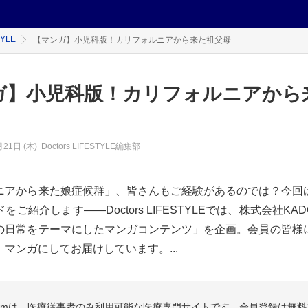
TYLE
【マンガ】小児科版！カリフォルニアから来た祖父母
ガ】小児科版！カリフォルニアから
月21日 (木)
Doctors LIFESTYLE編集部
ニアから来た娘症候群」、皆さんもご経験があるのでは？今回
ご紹介します――Doctors LIFESTYLEでは、株式会社KA
の日常をテーマにしたマンガコンテンツ」を企画。会員の皆様
マンガにしてお届けしています。...
.comは、医療従事者のみ利用可能な医療専門サイトです。会員登録は無料