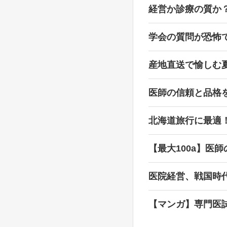
経営か診療の質か
学会の質問が恐怖
産地直送で愉しむ
医師の信頼と品格
北海道旅行に最適
【最大100a】医
医院経営、戦国時
【マンガ】専門医