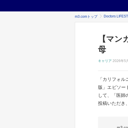
Doctors LIFES
m3.comトップ
【マン
母
キャリア
2026年
5
「カリフォル
版」エピソードを
して、「医師
投稿いただき、
m3