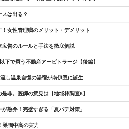
ナスは出る？
す！女性管理職のメリット・デメリット
療広告のルールと手法を徹底解説
値以下で買う不動産アービトラージ【後編】
け流し温泉自慢の湯宿が南伊豆に誕生
の是非。医師の意見は【地域枠調査6】
ーが熱弁！完璧すぎる「夏バテ対策」
！巣鴨中高の実力