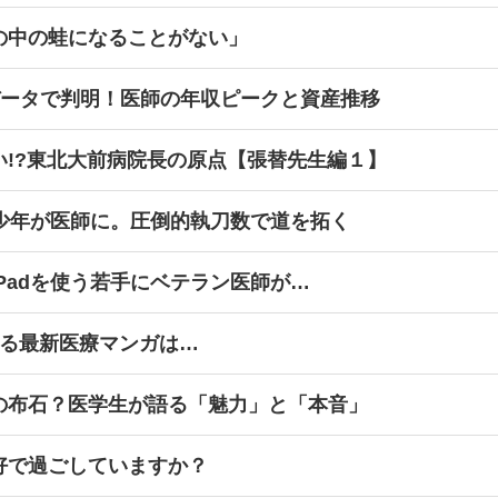
の中の蛙になることがない」
データで判明！医師の年収ピークと資産推移
い!?東北大前病院長の原点【張替先生編１】
球少年が医師に。圧倒的執刀数で道を拓く
Padを使う若手にベテラン医師が…
ける最新医療マンガは…
の布石？医学生が語る「魅力」と「本音」
好で過ごしていますか？