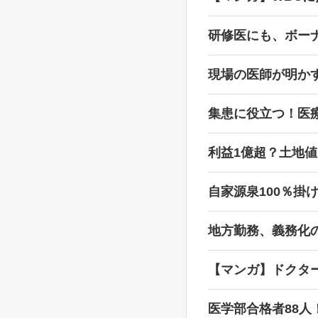
研修医にも、ボー
現場の医師が明か
集患に役立つ！医
利益1億超？土地
自家源泉100％掛
地方勤務、義務化
【マンガ】ドクタ
医学部合格者88人