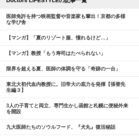
Doctors LIFESTYLEの記事一覧
医師免許を持つ映画監督や音楽家も輩出！京都の多様
な学び舎
【マンガ】「夏のリゾート服、憧れるけど…」
【マンガ】教授「もう寿司はたべられない」
限界を超える夏、医師の体調を守る「奇跡の一台」
東北大初代血内教授に。旧帝大の底力を発揮【張替先
生編３】
3人の子育てと両立、専門生かし函館と札幌に便秘外来
を開設
九大医師たちのソウルフード、『犬丸』復活秘話