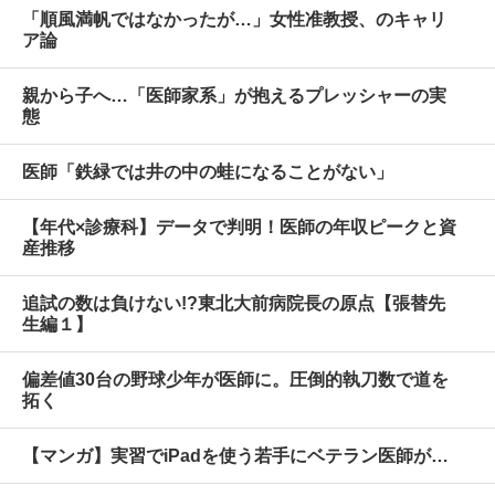
「順風満帆ではなかったが…」女性准教授、のキャリ
ア論
親から子へ…「医師家系」が抱えるプレッシャーの実
態
医師「鉄緑では井の中の蛙になることがない」
【年代×診療科】データで判明！医師の年収ピークと資
産推移
追試の数は負けない!?東北大前病院長の原点【張替先
生編１】
偏差値30台の野球少年が医師に。圧倒的執刀数で道を
拓く
【マンガ】実習でiPadを使う若手にベテラン医師が…