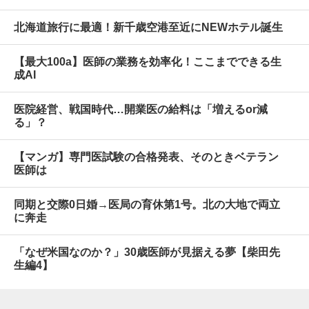
北海道旅行に最適！新千歳空港至近にNEWホテル誕生
【最大100a】医師の業務を効率化！ここまでできる生
成AI
医院経営、戦国時代…開業医の給料は「増えるor減
る」？
【マンガ】専門医試験の合格発表、そのときベテラン
医師は
同期と交際0日婚→医局の育休第1号。北の大地で両立
に奔走
「なぜ米国なのか？」30歳医師が見据える夢【柴田先
生編4】