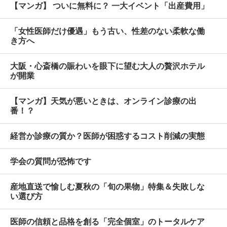
【マンガ】 ついに無料に？ 一大イベント「出産費用」
「女性医師だけ優遇」もう古い、性差のない柔軟な働
き方へ
大阪・心斎橋の賑わいを眼下に望む大人の贅沢ホテル
が開業
【マンガ】天気が悪いときは、オンライン診療の出
番！？
経営か診療の質か？医師が困惑するコスト削減の実態
学会の質問が恐怖です
産地直送で愉しむ夏秋の「旬の果物」特集＆失敗しな
い選び方
医師の信頼と品格を創る「完全個室」のトータルケア