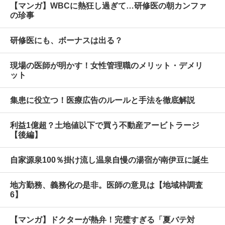
【マンガ】WBCに熱狂し過ぎて…研修医の朝カンファ
の珍事
研修医にも、ボーナスは出る？
現場の医師が明かす！女性管理職のメリット・デメリ
ット
集患に役立つ！医療広告のルールと手法を徹底解説
利益1億超？土地値以下で買う不動産アービトラージ
【後編】
自家源泉100％掛け流し温泉自慢の湯宿が南伊豆に誕生
地方勤務、義務化の是非。医師の意見は【地域枠調査
6】
【マンガ】ドクターが熱弁！完璧すぎる「夏バテ対