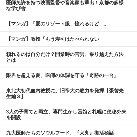
医師免許を持つ映画監督や音楽家も輩出！京都の多様
な学び舎
【マンガ】「夏のリゾート服、憧れるけど…」
【マンガ】教授「もう寿司はたべられない」
頼れるのは自分だけ？開業時の苦労、乗り越えた方法
とは
限界を超える夏、医師の体調を守る「奇跡の一台」
東北大初代血内教授に。旧帝大の底力を発揮【張替先
生編３】
3人の子育てと両立、専門生かし函館と札幌に便秘外来
を開設
九大医師たちのソウルフード、『犬丸』復活秘話