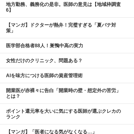
地方勤務、義務化の是非。医師の意見は【地域枠調査
6】
【マンガ】ドクターが熱弁！完璧すぎる「夏バテ対
策」
医学部合格者88人！巣鴨中高の実力
女性だけのクリニック、問題ある？
AIを味方につける医師の資産管理術
開業医が赤裸々に告白「開業時の壁・想定外の苦労」
とは？
ポイント還元率を大いに気にする医師が選ぶクレカの
ランク
【マンガ】「医者になる気がなくなる…」