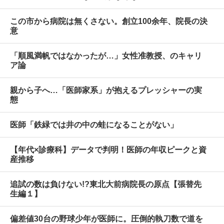
この市から病院は無くさない。創立100余年、院長の決
意
「順風満帆ではなかったが…」女性准教授、のキャリ
ア論
親から子へ…「医師家系」が抱えるプレッシャーの実
態
医師「鉄緑では井の中の蛙になることがない」
【年代×診療科】データで判明！医師の年収ピークと資
産推移
追試の数は負けない!?東北大前病院長の原点【張替先
生編１】
偏差値30台の野球少年が医師に。圧倒的執刀数で道を