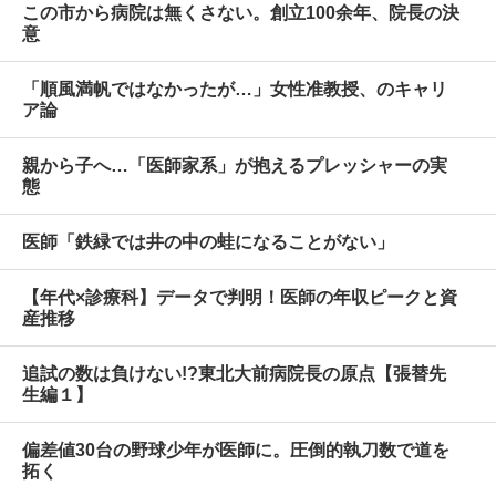
この市から病院は無くさない。創立100余年、院長の決
意
「順風満帆ではなかったが…」女性准教授、のキャリ
ア論
親から子へ…「医師家系」が抱えるプレッシャーの実
態
医師「鉄緑では井の中の蛙になることがない」
【年代×診療科】データで判明！医師の年収ピークと資
産推移
追試の数は負けない!?東北大前病院長の原点【張替先
生編１】
偏差値30台の野球少年が医師に。圧倒的執刀数で道を
拓く