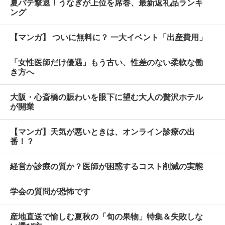
夏バテ撃退！うなぎが上位を席巻、最新返礼品ランキ
ング
【マンガ】 ついに無料に？ 一大イベント「出産費用」
「女性医師だけ優遇」もう古い、性差のない柔軟な働
き方へ
大阪・心斎橋の賑わいを眼下に望む大人の贅沢ホテル
が開業
【マンガ】天気が悪いときは、オンライン診療の出
番！？
経営か診療の質か？医師が困惑するコスト削減の実態
学会の質問が恐怖です
産地直送で愉しむ夏秋の「旬の果物」特集＆失敗しな