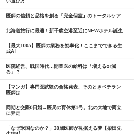
い選び方
医師の信頼と品格を創る「完全個室」のトータルケア
北海道旅行に最適！新千歳空港至近にNEWホテル誕生
【最大100a】医師の業務を効率化！ここまでできる生
成AI
医院経営、戦国時代…開業医の給料は「増えるor減
る」？
【マンガ】専門医試験の合格発表、そのときベテラン
医師は
同期と交際0日婚→医局の育休第1号。北の大地で両立
に奔走
「なぜ米国なのか？」30歳医師が見据える夢【柴田先
生編4】