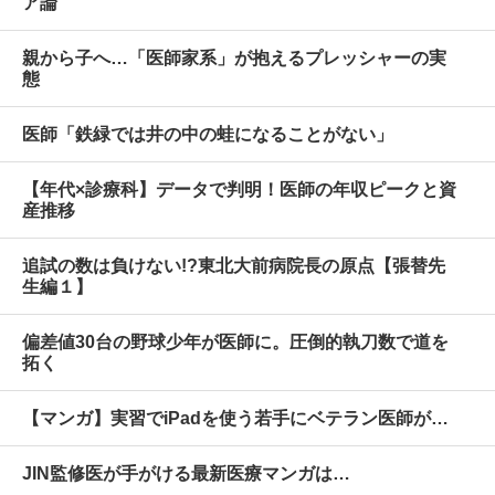
ア論
親から子へ…「医師家系」が抱えるプレッシャーの実
態
医師「鉄緑では井の中の蛙になることがない」
【年代×診療科】データで判明！医師の年収ピークと資
産推移
追試の数は負けない!?東北大前病院長の原点【張替先
生編１】
偏差値30台の野球少年が医師に。圧倒的執刀数で道を
拓く
【マンガ】実習でiPadを使う若手にベテラン医師が…
JIN監修医が手がける最新医療マンガは…