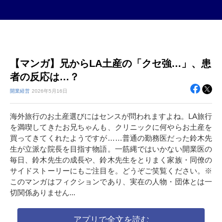
【マンガ】兄からLA土産の「クセ強…」、患
者の反応は…？
開業経営
2026年
5月16日
海外旅行のお土産選びにはセンスが問われますよね。LA旅行
を満喫してきたお兄ちゃんも、クリニックに何やらお土産を
買ってきてくれたようですが……普通の勤務医だった鈴木先
生が立派な院長を目指す物語。一筋縄ではいかない開業医の
毎日、鈴木先生の成長や、鈴木先生をとりまく家族・同僚の
サイドストーリーにもご注目を。どうぞご笑覧ください。※
このマンガはフィクションであり、実在の人物・団体とは一
切関係ありません...
アプリで全文を読む