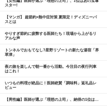
【女性編】医師が選ぶ「理想の上司」、1位はあの宝塚
スター!
【マンガ】 超節約×熱中症対策 夏限定！ディズニーパ
スとは
やりすぎ節約に疲弊する医師たち！現場から上がるリ
アルな声
トンネルでおもてなし?星野リゾートの新たな湯宿「界
草津」
夜の旅を楽しんで朝一番から活動。今注目の夜行列車
はこれ！
いつもの料理が絶品に！医師絶賛「調味料」返礼品レ
ビュー
【男性編】医師が選ぶ「理想の上司」、納得の1位は…