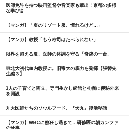
医師免許を持つ映画監督や音楽家も輩出！京都の多様
な学び舎
【マンガ】「夏のリゾート服、憧れるけど…」
【マンガ】教授「もう寿司はたべられない」
限界を超える夏、医師の体調を守る「奇跡の一台」
東北大初代血内教授に。旧帝大の底力を発揮【張替先
生編３】
3人の子育てと両立、専門生かし函館と札幌に便秘外来
を開設
九大医師たちのソウルフード、『犬丸』復活秘話
【マンガ】WBCに熱狂し過ぎて…研修医の朝カンファ
の珍事