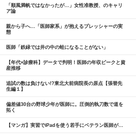
「順風満帆ではなかったが…」女性准教授、のキャリ
ア論
親から子へ…「医師家系」が抱えるプレッシャーの実
態
医師「鉄緑では井の中の蛙になることがない」
【年代×診療科】データで判明！医師の年収ピークと資
産推移
追試の数は負けない!?東北大前病院長の原点【張替先
生編１】
偏差値30台の野球少年が医師に。圧倒的執刀数で道を
拓く
【マンガ】実習でiPadを使う若手にベテラン医師が…