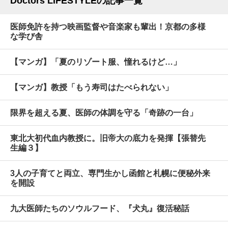
Doctors LIFESTYLEの記事一覧
医師免許を持つ映画監督や音楽家も輩出！京都の多様
な学び舎
【マンガ】「夏のリゾート服、憧れるけど…」
【マンガ】教授「もう寿司はたべられない」
限界を超える夏、医師の体調を守る「奇跡の一台」
東北大初代血内教授に。旧帝大の底力を発揮【張替先
生編３】
3人の子育てと両立、専門生かし函館と札幌に便秘外来
を開設
九大医師たちのソウルフード、『犬丸』復活秘話