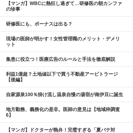
【マンガ】WBCに熱狂し過ぎて…研修医の朝カンファ
の珍事
研修医にも、ボーナスは出る？
現場の医師が明かす！女性管理職のメリット・デメリ
ット
集患に役立つ！医療広告のルールと手法を徹底解説
利益1億超？土地値以下で買う不動産アービトラージ
【後編】
自家源泉100％掛け流し温泉自慢の湯宿が南伊豆に誕生
地方勤務、義務化の是非。医師の意見は【地域枠調査
6】
【マンガ】ドクターが熱弁！完璧すぎる「夏バテ対