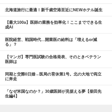
北海道旅行に最適！新千歳空港至近にNEWホテル誕生
【最大100a】医師の業務を効率化！ここまでできる生
成AI
医院経営、戦国時代…開業医の給料は「増えるor減
る」？
【マンガ】専門医試験の合格発表、そのときベテラン
医師は
同期と交際0日婚→医局の育休第1号。北の大地で両立
に奔走
「なぜ米国なのか？」30歳医師が見据える夢【柴田先
生編4】