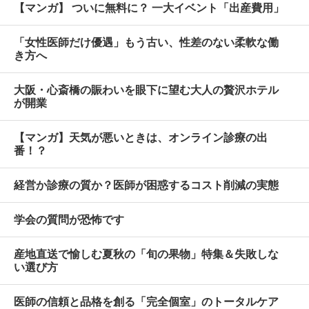
【マンガ】 ついに無料に？ 一大イベント「出産費用」
「女性医師だけ優遇」もう古い、性差のない柔軟な働
き方へ
大阪・心斎橋の賑わいを眼下に望む大人の贅沢ホテル
が開業
【マンガ】天気が悪いときは、オンライン診療の出
番！？
経営か診療の質か？医師が困惑するコスト削減の実態
学会の質問が恐怖です
産地直送で愉しむ夏秋の「旬の果物」特集＆失敗しな
い選び方
医師の信頼と品格を創る「完全個室」のトータルケア