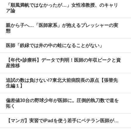
「順風満帆ではなかったが…」女性准教授、のキャリ
ア論
親から子へ…「医師家系」が抱えるプレッシャーの実
態
医師「鉄緑では井の中の蛙になることがない」
【年代×診療科】データで判明！医師の年収ピークと資
産推移
追試の数は負けない!?東北大前病院長の原点【張替先
生編１】
偏差値30台の野球少年が医師に。圧倒的執刀数で道を
拓く
【マンガ】実習でiPadを使う若手にベテラン医師が…