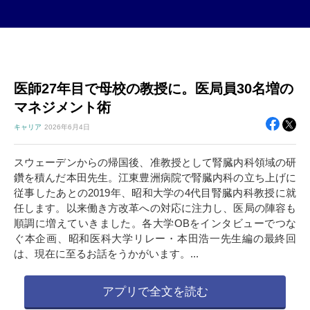
医師27年目で母校の教授に。医局員30名増の
マネジメント術
キャリア
2026年
6月4日
スウェーデンからの帰国後、准教授として腎臓内科領域の研
鑽を積んだ本田先生。江東豊洲病院で腎臓内科の立ち上げに
従事したあとの2019年、昭和大学の4代目腎臓内科教授に就
任します。以来働き方改革への対応に注力し、医局の陣容も
順調に増えていきました。各大学OBをインタビューでつな
ぐ本企画、昭和医科大学リレー・本田浩一先生編の最終回
は、現在に至るお話をうかがいます。...
アプリで全文を読む