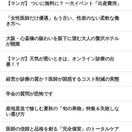
【マンガ】 ついに無料に？ 一大イベント「出産費用」
「女性医師だけ優遇」もう古い、性差のない柔軟な働
き方へ
大阪・心斎橋の賑わいを眼下に望む大人の贅沢ホテル
が開業
【マンガ】天気が悪いときは、オンライン診療の出
番！？
経営か診療の質か？医師が困惑するコスト削減の実態
学会の質問が恐怖です
産地直送で愉しむ夏秋の「旬の果物」特集＆失敗しな
い選び方
医師の信頼と品格を創る「完全個室」のトータルケア