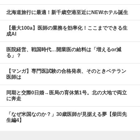
北海道旅行に最適！新千歳空港至近にNEWホテル誕生
【最大100a】医師の業務を効率化！ここまでできる生
成AI
医院経営、戦国時代…開業医の給料は「増えるor減
る」？
【マンガ】専門医試験の合格発表、そのときベテラン
医師は
同期と交際0日婚→医局の育休第1号。北の大地で両立
に奔走
「なぜ米国なのか？」30歳医師が見据える夢【柴田先
生編4】