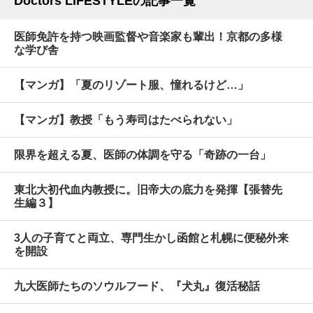
Doctors LIFESTYLEの記事一覧
医師免許を持つ映画監督や音楽家も輩出！京都の多様
な学び舎
【マンガ】「夏のリゾート服、憧れるけど…」
【マンガ】教授「もう寿司はたべられない」
限界を超える夏、医師の体調を守る「奇跡の一台」
東北大初代血内教授に。旧帝大の底力を発揮【張替先
生編３】
3人の子育てと両立、専門生かし函館と札幌に便秘外来
を開設
九大医師たちのソウルフード、『犬丸』復活秘話