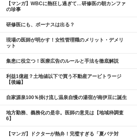
【マンガ】WBCに熱狂し過ぎて…研修医の朝カンファ
の珍事
研修医にも、ボーナスは出る？
現場の医師が明かす！女性管理職のメリット・デメリ
ット
集患に役立つ！医療広告のルールと手法を徹底解説
利益1億超？土地値以下で買う不動産アービトラージ
【後編】
自家源泉100％掛け流し温泉自慢の湯宿が南伊豆に誕生
地方勤務、義務化の是非。医師の意見は【地域枠調査
6】
【マンガ】ドクターが熱弁！完璧すぎる「夏バテ対