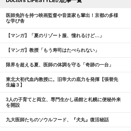
Doctors LIFESTYLEの記事一覧
医師免許を持つ映画監督や音楽家も輩出！京都の多様
な学び舎
【マンガ】「夏のリゾート服、憧れるけど…」
【マンガ】教授「もう寿司はたべられない」
限界を超える夏、医師の体調を守る「奇跡の一台」
東北大初代血内教授に。旧帝大の底力を発揮【張替先
生編３】
3人の子育てと両立、専門生かし函館と札幌に便秘外来
を開設
九大医師たちのソウルフード、『犬丸』復活秘話