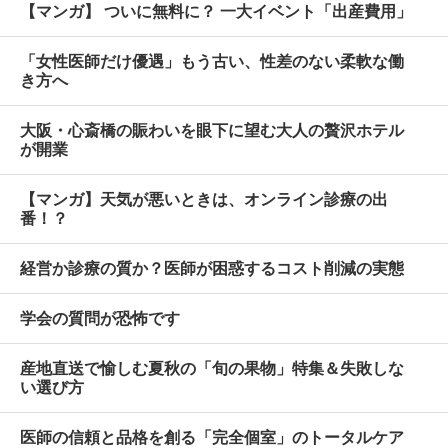
【マンガ】 ついに無料に？ 一大イベント「出産費用」
「女性医師だけ優遇」もう古い、性差のない柔軟な働
き方へ
大阪・心斎橋の賑わいを眼下に望む大人の贅沢ホテル
が開業
【マンガ】天気が悪いときは、オンライン診療の出
番！？
経営か診療の質か？医師が困惑するコスト削減の実態
学会の質問が恐怖です
産地直送で愉しむ夏秋の「旬の果物」特集＆失敗しな
い選び方
医師の信頼と品格を創る「完全個室」のトータルケア