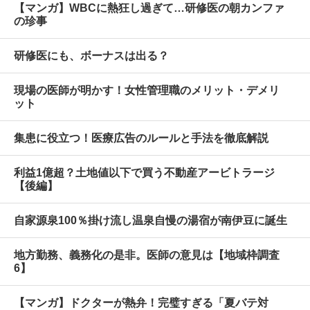
【マンガ】WBCに熱狂し過ぎて…研修医の朝カンファ
の珍事
研修医にも、ボーナスは出る？
現場の医師が明かす！女性管理職のメリット・デメリ
ット
集患に役立つ！医療広告のルールと手法を徹底解説
利益1億超？土地値以下で買う不動産アービトラージ
【後編】
自家源泉100％掛け流し温泉自慢の湯宿が南伊豆に誕生
地方勤務、義務化の是非。医師の意見は【地域枠調査
6】
【マンガ】ドクターが熱弁！完璧すぎる「夏バテ対