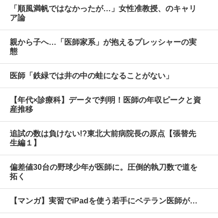
「順風満帆ではなかったが…」女性准教授、のキャリ
ア論
親から子へ…「医師家系」が抱えるプレッシャーの実
態
医師「鉄緑では井の中の蛙になることがない」
【年代×診療科】データで判明！医師の年収ピークと資
産推移
追試の数は負けない!?東北大前病院長の原点【張替先
生編１】
偏差値30台の野球少年が医師に。圧倒的執刀数で道を
拓く
【マンガ】実習でiPadを使う若手にベテラン医師が…