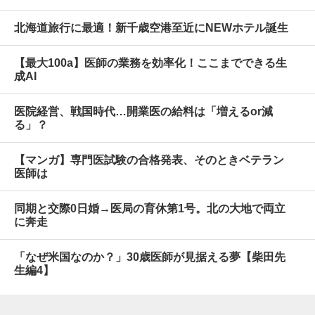
北海道旅行に最適！新千歳空港至近にNEWホテル誕生
【最大100a】医師の業務を効率化！ここまでできる生
成AI
医院経営、戦国時代…開業医の給料は「増えるor減
る」？
【マンガ】専門医試験の合格発表、そのときベテラン
医師は
同期と交際0日婚→医局の育休第1号。北の大地で両立
に奔走
「なぜ米国なのか？」30歳医師が見据える夢【柴田先
生編4】