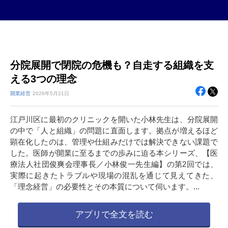
分院展開で閉院の危機も？自走する組織を支
える3つの理念
開業経営
2026年
5月21日
江戸川区に最初のクリニックを開いた小林先生は、分院展開
の中で「人と組織」の問題に直面します。拠点が増えるほど
顕在化したのは、管理や仕組みだけでは解決できない課題で
した。医師が開業に至るまでの歩みに迫る本シリーズ、【医
療法人社団俊爽会理事長／小林俊一先生編】の第2回では、
実際に起きたトラブルや現場の混乱を通じて見えてきた、
「理念経営」の必要性とその本質について伺います。...
アプリで全文を読む