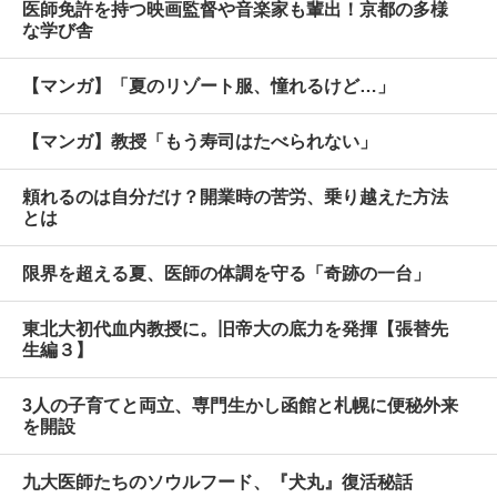
医師免許を持つ映画監督や音楽家も輩出！京都の多様
な学び舎
【マンガ】「夏のリゾート服、憧れるけど…」
【マンガ】教授「もう寿司はたべられない」
頼れるのは自分だけ？開業時の苦労、乗り越えた方法
とは
限界を超える夏、医師の体調を守る「奇跡の一台」
東北大初代血内教授に。旧帝大の底力を発揮【張替先
生編３】
3人の子育てと両立、専門生かし函館と札幌に便秘外来
を開設
九大医師たちのソウルフード、『犬丸』復活秘話