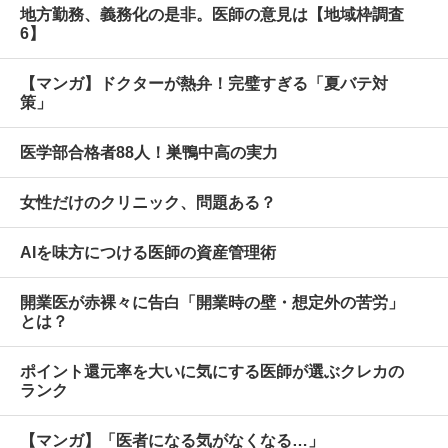
地方勤務、義務化の是非。医師の意見は【地域枠調査
6】
【マンガ】ドクターが熱弁！完璧すぎる「夏バテ対
策」
医学部合格者88人！巣鴨中高の実力
女性だけのクリニック、問題ある？
AIを味方につける医師の資産管理術
開業医が赤裸々に告白「開業時の壁・想定外の苦労」
とは？
ポイント還元率を大いに気にする医師が選ぶクレカの
ランク
【マンガ】「医者になる気がなくなる…」