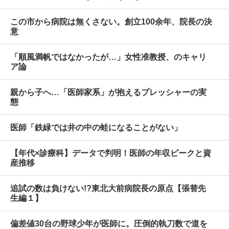
この市から病院は無くさない。創立100余年、院長の決
意
「順風満帆ではなかったが…」女性准教授、のキャリ
ア論
親から子へ…「医師家系」が抱えるプレッシャーの実
態
医師「鉄緑では井の中の蛙になることがない」
【年代×診療科】データで判明！医師の年収ピークと資
産推移
追試の数は負けない!?東北大前病院長の原点【張替先
生編１】
偏差値30台の野球少年が医師に。圧倒的執刀数で道を