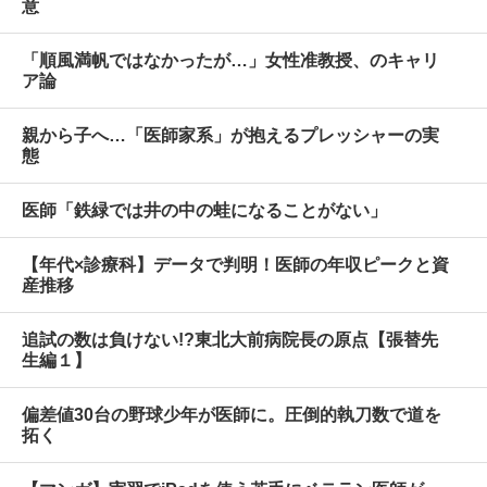
意
「順風満帆ではなかったが…」女性准教授、のキャリ
ア論
親から子へ…「医師家系」が抱えるプレッシャーの実
態
医師「鉄緑では井の中の蛙になることがない」
【年代×診療科】データで判明！医師の年収ピークと資
産推移
追試の数は負けない!?東北大前病院長の原点【張替先
生編１】
偏差値30台の野球少年が医師に。圧倒的執刀数で道を
拓く