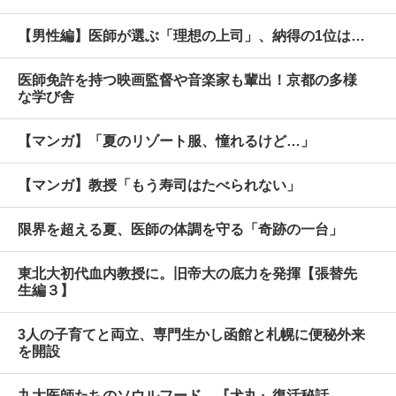
【男性編】医師が選ぶ「理想の上司」、納得の1位は…
医師免許を持つ映画監督や音楽家も輩出！京都の多様
な学び舎
【マンガ】「夏のリゾート服、憧れるけど…」
【マンガ】教授「もう寿司はたべられない」
限界を超える夏、医師の体調を守る「奇跡の一台」
東北大初代血内教授に。旧帝大の底力を発揮【張替先
生編３】
3人の子育てと両立、専門生かし函館と札幌に便秘外来
を開設
九大医師たちのソウルフード、『犬丸』復活秘話