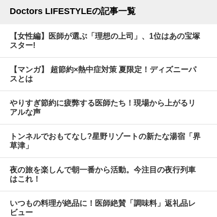
Doctors LIFESTYLEの記事一覧
【女性編】医師が選ぶ「理想の上司」、1位はあの宝塚
スター!
【マンガ】 超節約×熱中症対策 夏限定！ディズニーパ
スとは
やりすぎ節約に疲弊する医師たち！現場から上がるリ
アルな声
トンネルでおもてなし?星野リゾートの新たな湯宿「界
草津」
夜の旅を楽しんで朝一番から活動。今注目の夜行列車
はこれ！
いつもの料理が絶品に！医師絶賛「調味料」返礼品レ
ビュー