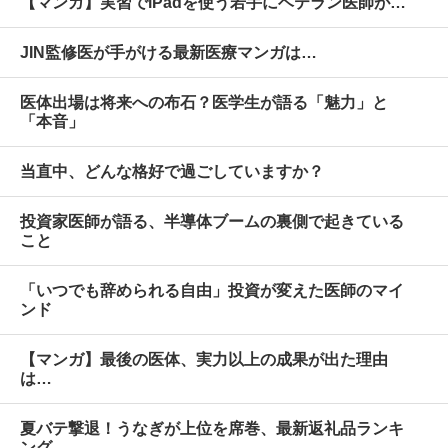
【マンガ】実習でiPadを使う若手にベテラン医師が…
JIN監修医が手がける最新医療マンガは…
医体出場は将来への布石？医学生が語る「魅力」と
「本音」
当直中、どんな格好で過ごしていますか？
投資家医師が語る、半導体ブームの裏側で起きている
こと
「いつでも辞められる自由」投資が変えた医師のマイ
ンド
【マンガ】最後の医体、実力以上の成果が出た理由
は…
夏バテ撃退！うなぎが上位を席巻、最新返礼品ランキ
ング