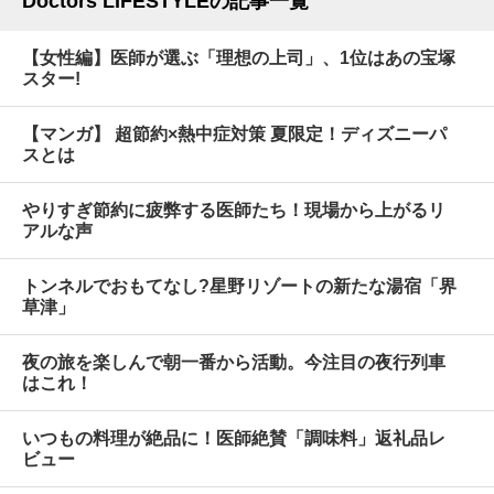
Doctors LIFESTYLEの記事一覧
【女性編】医師が選ぶ「理想の上司」、1位はあの宝塚
スター!
【マンガ】 超節約×熱中症対策 夏限定！ディズニーパ
スとは
やりすぎ節約に疲弊する医師たち！現場から上がるリ
アルな声
トンネルでおもてなし?星野リゾートの新たな湯宿「界
草津」
夜の旅を楽しんで朝一番から活動。今注目の夜行列車
はこれ！
いつもの料理が絶品に！医師絶賛「調味料」返礼品レ
ビュー