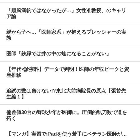
「順風満帆ではなかったが…」女性准教授、のキャリ
ア論
親から子へ…「医師家系」が抱えるプレッシャーの実
態
医師「鉄緑では井の中の蛙になることがない」
【年代×診療科】データで判明！医師の年収ピークと資
産推移
追試の数は負けない!?東北大前病院長の原点【張替先
生編１】
偏差値30台の野球少年が医師に。圧倒的執刀数で道を
拓く
【マンガ】実習でiPadを使う若手にベテラン医師が…