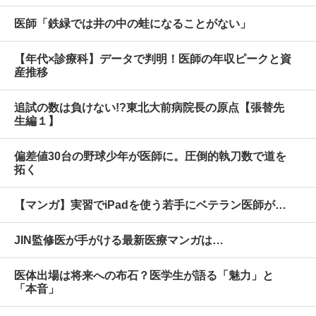
医師「鉄緑では井の中の蛙になることがない」
【年代×診療科】データで判明！医師の年収ピークと資
産推移
追試の数は負けない!?東北大前病院長の原点【張替先
生編１】
偏差値30台の野球少年が医師に。圧倒的執刀数で道を
拓く
【マンガ】実習でiPadを使う若手にベテラン医師が…
JIN監修医が手がける最新医療マンガは…
医体出場は将来への布石？医学生が語る「魅力」と
「本音」