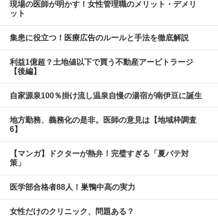
現場の医師が明かす！女性管理職のメリット・デメリ
ット
集患に役立つ！医療広告のルールと手法を徹底解説
利益1億超？土地値以下で買う不動産アービトラージ
【後編】
自家源泉100％掛け流し温泉自慢の湯宿が南伊豆に誕生
地方勤務、義務化の是非。医師の意見は【地域枠調査
6】
【マンガ】ドクターが熱弁！完璧すぎる「夏バテ対
策」
医学部合格者88人！巣鴨中高の実力
女性だけのクリニック、問題ある？