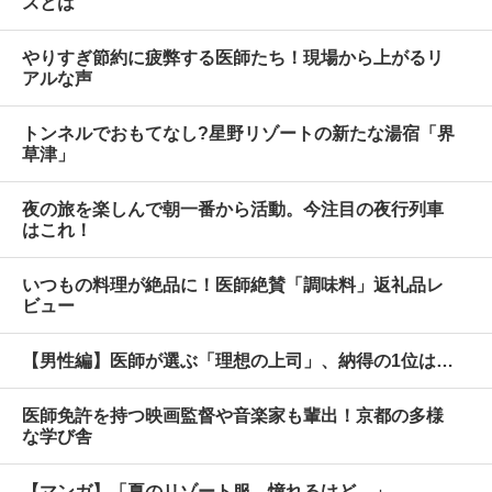
スとは
やりすぎ節約に疲弊する医師たち！現場から上がるリ
アルな声
トンネルでおもてなし?星野リゾートの新たな湯宿「界
草津」
夜の旅を楽しんで朝一番から活動。今注目の夜行列車
はこれ！
いつもの料理が絶品に！医師絶賛「調味料」返礼品レ
ビュー
【男性編】医師が選ぶ「理想の上司」、納得の1位は…
医師免許を持つ映画監督や音楽家も輩出！京都の多様
な学び舎
【マンガ】「夏のリゾート服、憧れるけど…」