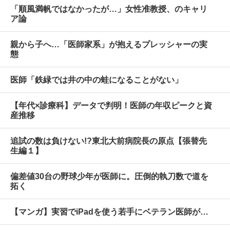
「順風満帆ではなかったが…」女性准教授、のキャリ
ア論
親から子へ…「医師家系」が抱えるプレッシャーの実
態
医師「鉄緑では井の中の蛙になることがない」
【年代×診療科】データで判明！医師の年収ピークと資
産推移
追試の数は負けない!?東北大前病院長の原点【張替先
生編１】
偏差値30台の野球少年が医師に。圧倒的執刀数で道を
拓く
【マンガ】実習でiPadを使う若手にベテラン医師が…