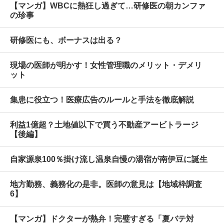
【マンガ】WBCに熱狂し過ぎて…研修医の朝カンファ
の珍事
研修医にも、ボーナスは出る？
現場の医師が明かす！女性管理職のメリット・デメリ
ット
集患に役立つ！医療広告のルールと手法を徹底解説
利益1億超？土地値以下で買う不動産アービトラージ
【後編】
自家源泉100％掛け流し温泉自慢の湯宿が南伊豆に誕生
地方勤務、義務化の是非。医師の意見は【地域枠調査
6】
【マンガ】ドクターが熱弁！完璧すぎる「夏バテ対