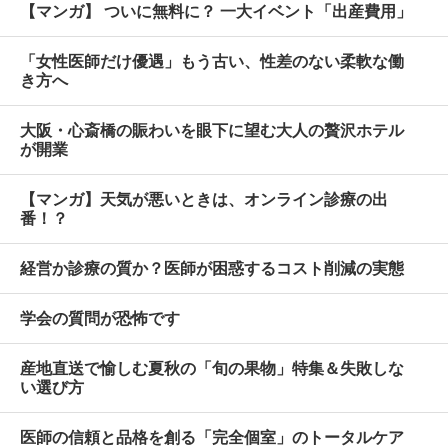
【マンガ】 ついに無料に？ 一大イベント「出産費用」
「女性医師だけ優遇」もう古い、性差のない柔軟な働
き方へ
大阪・心斎橋の賑わいを眼下に望む大人の贅沢ホテル
が開業
【マンガ】天気が悪いときは、オンライン診療の出
番！？
経営か診療の質か？医師が困惑するコスト削減の実態
学会の質問が恐怖です
産地直送で愉しむ夏秋の「旬の果物」特集＆失敗しな
い選び方
医師の信頼と品格を創る「完全個室」のトータルケア