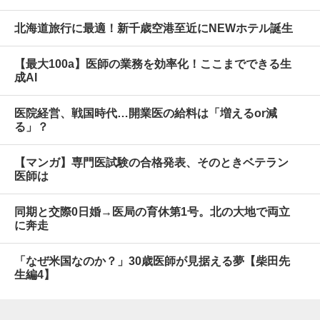
北海道旅行に最適！新千歳空港至近にNEWホテル誕生
【最大100a】医師の業務を効率化！ここまでできる生
成AI
医院経営、戦国時代…開業医の給料は「増えるor減
る」？
【マンガ】専門医試験の合格発表、そのときベテラン
医師は
同期と交際0日婚→医局の育休第1号。北の大地で両立
に奔走
「なぜ米国なのか？」30歳医師が見据える夢【柴田先
生編4】