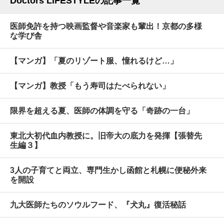
Doctors LIFESTYLEの記事一覧
医師免許を持つ映画監督や音楽家も輩出！京都の多様
な学び舎
【マンガ】「夏のリゾート服、憧れるけど…」
【マンガ】教授「もう寿司はたべられない」
限界を超える夏、医師の体調を守る「奇跡の一台」
東北大初代血内教授に。旧帝大の底力を発揮【張替先
生編３】
3人の子育てと両立、専門生かし函館と札幌に便秘外来
を開設
九大医師たちのソウルフード、『犬丸』復活秘話