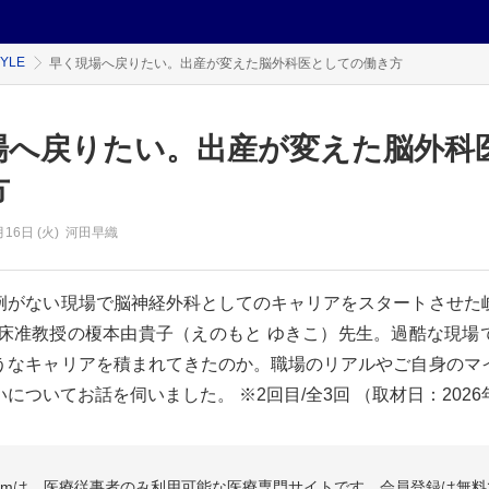
TYLE
早く現場へ戻りたい。出産が変えた脳外科医としての働き方
場へ戻りたい。出産が変えた脳外科
方
月16日 (火)
河田早織
例がない現場で脳神経外科としてのキャリアをスタートさせた
臨床准教授の榎本由貴子（えのもと ゆきこ）先生。過酷な現場
うなキャリアを積まれてきたのか。職場のリアルやご自身のマ
についてお話を伺いました。 ※2回目/全3回 （取材日：2026年2
.comは、医療従事者のみ利用可能な医療専門サイトです。会員登録は無料