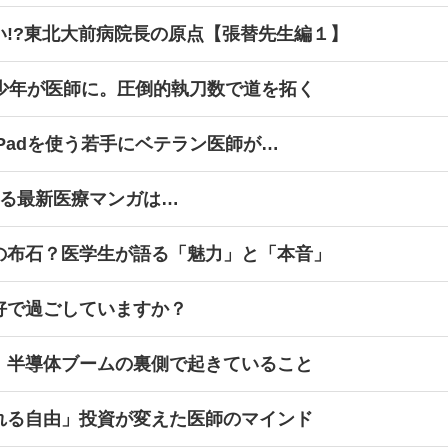
い!?東北大前病院長の原点【張替先生編１】
球少年が医師に。圧倒的執刀数で道を拓く
Padを使う若手にベテラン医師が…
ける最新医療マンガは…
の布石？医学生が語る「魅力」と「本音」
好で過ごしていますか？
、半導体ブームの裏側で起きていること
れる自由」投資が変えた医師のマインド