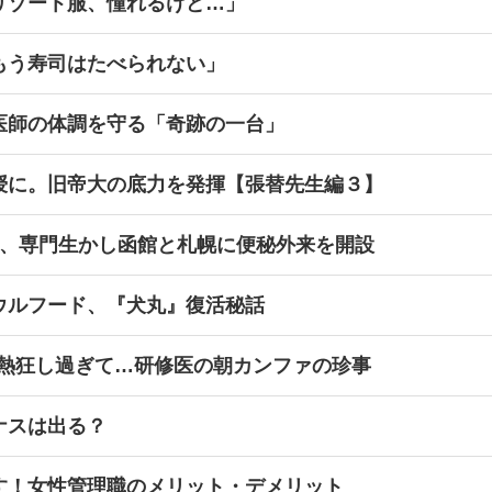
リゾート服、憧れるけど…」
もう寿司はたべられない」
医師の体調を守る「奇跡の一台」
授に。旧帝大の底力を発揮【張替先生編３】
立、専門生かし函館と札幌に便秘外来を開設
ウルフード、『犬丸』復活秘話
に熱狂し過ぎて…研修医の朝カンファの珍事
ナスは出る？
す！女性管理職のメリット・デメリット