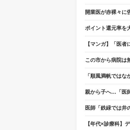
開業医が赤裸々に
ポイント還元率を
【マンガ】「医者
この市から病院は無
「順風満帆ではな
親から子へ…「医
医師「鉄緑では井
【年代×診療科】