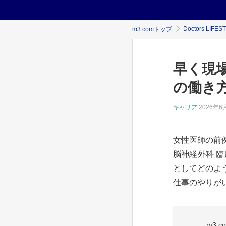
Doctors LIFES
m3.comトップ
早く現
の働き
キャリア
2026年
6
女性医師の前
脳神経外科 
としてどのよ
仕事のやりがい
m3