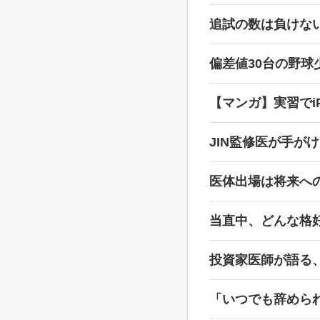
追試の数は負けな
偏差値30台の野
【マンガ】実習でi
JIN監修医が手が
医体出場は将来へ
当直中、どんな格
投資家医師が語る
「いつでも辞めら