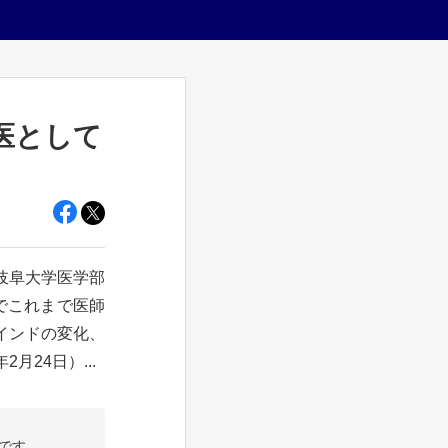
医として
岐阜大学医学部
でこれまで医師
インドの変化、
月24日）...
です。