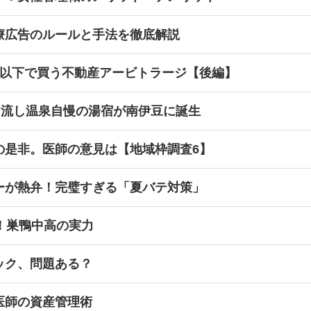
療広告のルールと手法を徹底解説
値以下で買う不動産アービトラージ【後編】
け流し温泉自慢の湯宿が南伊豆に誕生
の是非。医師の意見は【地域枠調査6】
ーが熱弁！完璧すぎる「夏バテ対策」
！巣鴨中高の実力
ック、問題ある？
医師の資産管理術