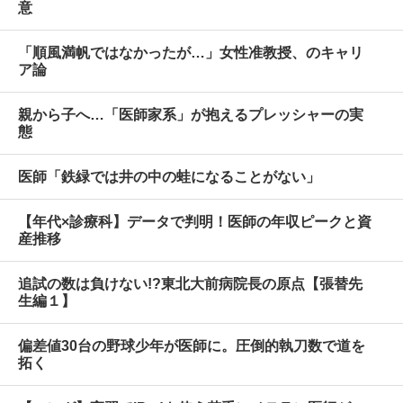
意
「順風満帆ではなかったが…」女性准教授、のキャリ
ア論
親から子へ…「医師家系」が抱えるプレッシャーの実
態
医師「鉄緑では井の中の蛙になることがない」
【年代×診療科】データで判明！医師の年収ピークと資
産推移
追試の数は負けない!?東北大前病院長の原点【張替先
生編１】
偏差値30台の野球少年が医師に。圧倒的執刀数で道を
拓く