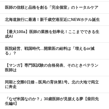
医師の信頼と品格を創る「完全個室」のトータルケア
北海道旅行に最適！新千歳空港至近にNEWホテル誕生
【最大100a】医師の業務を効率化！ここまでできる生
成AI
医院経営、戦国時代…開業医の給料は「増えるor減
る」？
【マンガ】専門医試験の合格発表、そのときベテラン
医師は
同期と交際0日婚→医局の育休第1号。北の大地で両立
に奔走
「なぜ米国なのか？」30歳医師が見据える夢【柴田先
生編4】