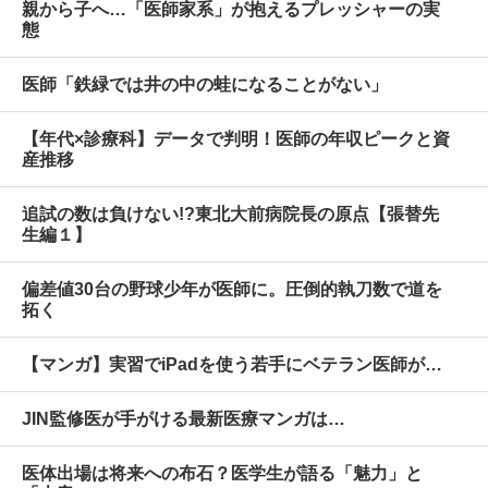
親から子へ…「医師家系」が抱えるプレッシャーの実
態
医師「鉄緑では井の中の蛙になることがない」
【年代×診療科】データで判明！医師の年収ピークと資
産推移
追試の数は負けない!?東北大前病院長の原点【張替先
生編１】
偏差値30台の野球少年が医師に。圧倒的執刀数で道を
拓く
【マンガ】実習でiPadを使う若手にベテラン医師が…
JIN監修医が手がける最新医療マンガは…
医体出場は将来への布石？医学生が語る「魅力」と