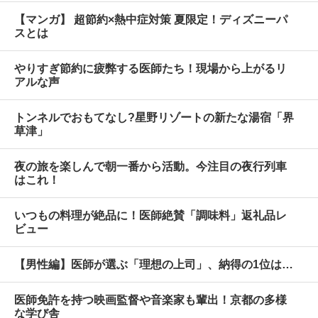
【マンガ】 超節約×熱中症対策 夏限定！ディズニーパ
スとは
やりすぎ節約に疲弊する医師たち！現場から上がるリ
アルな声
トンネルでおもてなし?星野リゾートの新たな湯宿「界
草津」
夜の旅を楽しんで朝一番から活動。今注目の夜行列車
はこれ！
いつもの料理が絶品に！医師絶賛「調味料」返礼品レ
ビュー
【男性編】医師が選ぶ「理想の上司」、納得の1位は…
医師免許を持つ映画監督や音楽家も輩出！京都の多様
な学び舎