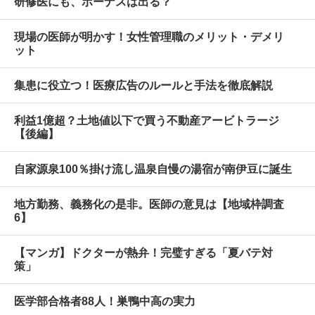
研修医にも、ボーナスは出る？
現場の医師が明かす！女性管理職のメリット・デメリ
ット
集患に役立つ！医療広告のルールと手法を徹底解説
利益1億超？土地値以下で買う不動産アービトラージ
【後編】
自家源泉100％掛け流し温泉自慢の湯宿が南伊豆に誕生
地方勤務、義務化の是非。医師の意見は【地域枠調査
6】
【マンガ】ドクターが熱弁！完璧すぎる「夏バテ対
策」
医学部合格者88人！巣鴨中高の実力