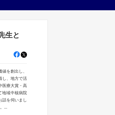
先生と
価値を創出し、
着し、地方で活
中医療大賞・高
して地域中核病院
お話を伺いまし
..