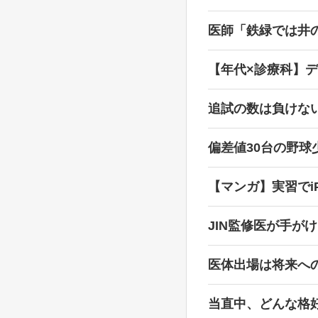
医師「鉄緑では井
【年代×診療科】
追試の数は負けな
偏差値30台の野
【マンガ】実習でi
JIN監修医が手が
医体出場は将来へ
当直中、どんな格