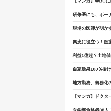
【マンガ】WBC
研修医にも、ボー
現場の医師が明か
集患に役立つ！医
利益1億超？土地
自家源泉100％掛
地方勤務、義務化
【マンガ】ドクタ
医学部合格者88人