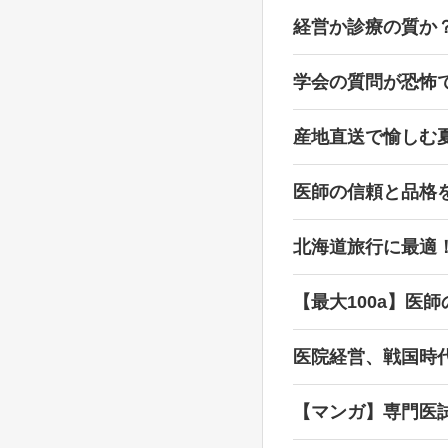
経営か診療の質か
学会の質問が恐怖
産地直送で愉しむ
医師の信頼と品格
北海道旅行に最適
【最大100a】医
医院経営、戦国時
【マンガ】専門医