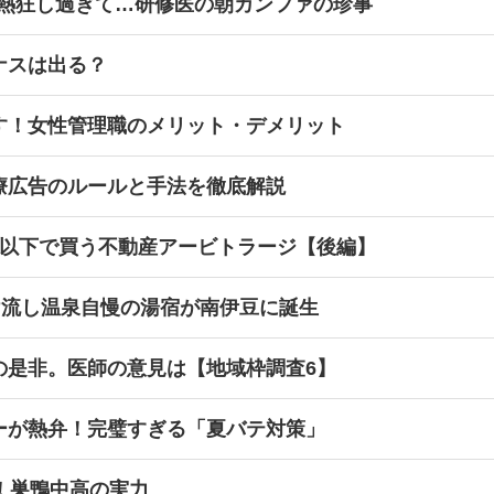
に熱狂し過ぎて…研修医の朝カンファの珍事
ナスは出る？
す！女性管理職のメリット・デメリット
療広告のルールと手法を徹底解説
値以下で買う不動産アービトラージ【後編】
け流し温泉自慢の湯宿が南伊豆に誕生
の是非。医師の意見は【地域枠調査6】
ーが熱弁！完璧すぎる「夏バテ対策」
！巣鴨中高の実力