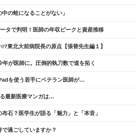
の中の蛙になることがない」
データで判明！医師の年収ピークと資産推移
い!?東北大前病院長の原点【張替先生編１】
球少年が医師に。圧倒的執刀数で道を拓く
Padを使う若手にベテラン医師が…
ける最新医療マンガは…
の布石？医学生が語る「魅力」と「本音」
好で過ごしていますか？