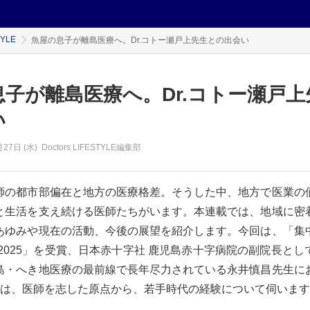
TYLE
魚屋の息子が離島医療へ。Dr.コトー瀬戸上先生との出会い
息子が離島医療へ。Dr.コトー瀬戸上
い
月27日 (水)
Doctors LIFESTYLE編集部
師の都市部偏在と地方の医療格差。そうした中、地方で医業の
と生活を支え続ける医師たちがいます。本連載では、地域に密
あゆみや現在の活動、今後の展望を紹介します。今回は、「集
2025」を受賞、日本赤十字社 鹿児島赤十字病院の副院長と
島・へき地医療の最前線で長年尽力されている永井慎昌先生に
は、医師を志した原点から、若手時代の経験について伺います。.