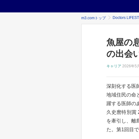
Doctors LIFES
m3.comトップ
魚屋の
の出会
キャリア
2026年
5
深刻化する医
地域住民の命
躍する医師の
久史麿特別賞 
を牽引し、離
た。第1回目で