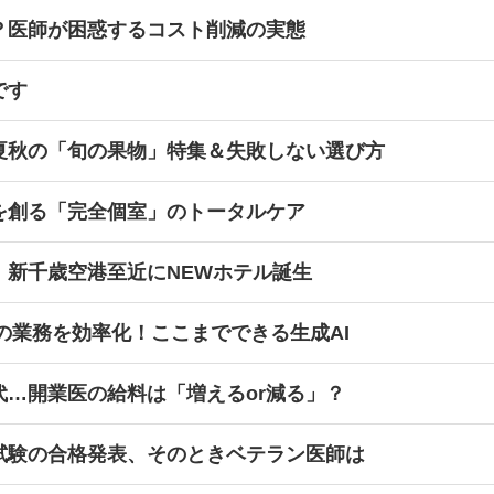
？医師が困惑するコスト削減の実態
です
夏秋の「旬の果物」特集＆失敗しない選び方
を創る「完全個室」のトータルケア
！新千歳空港至近にNEWホテル誕生
師の業務を効率化！ここまでできる生成AI
代…開業医の給料は「増えるor減る」？
試験の合格発表、そのときベテラン医師は