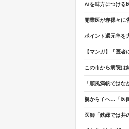
AIを味方につける
開業医が赤裸々に
ポイント還元率を
【マンガ】「医者
この市から病院は無
「順風満帆ではな
親から子へ…「医
医師「鉄緑では井