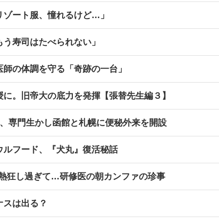
リゾート服、憧れるけど…」
もう寿司はたべられない」
医師の体調を守る「奇跡の一台」
授に。旧帝大の底力を発揮【張替先生編３】
立、専門生かし函館と札幌に便秘外来を開設
ウルフード、『犬丸』復活秘話
に熱狂し過ぎて…研修医の朝カンファの珍事
ナスは出る？