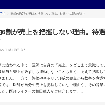
TYLE
医師の約6割が売上を把握しない理由。待遇への反映が鍵？
約6割が売上を把握しない理由。待
？
月27日 (水)
和田 蔵人
療に追われる中で、医師は自身の「売上」をどこまで意識して
は給与と売上が必ずしも連動しないことも多く、あえて把握し
りません。一方で、評価やキャリア形成の観点から数字を意識
査では、医師が自分の売上を把握していない理由や、その背景
た。医師ライターの和田蔵人がご紹介します。...