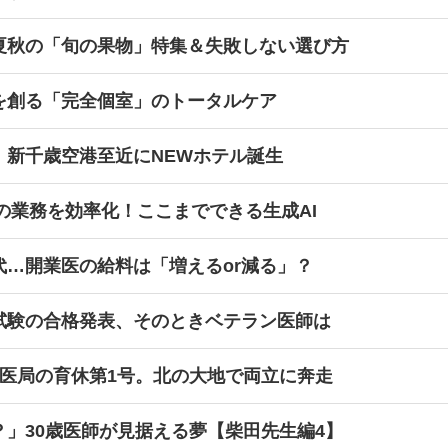
夏秋の「旬の果物」特集＆失敗しない選び方
を創る「完全個室」のトータルケア
！新千歳空港至近にNEWホテル誕生
師の業務を効率化！ここまでできる生成AI
代…開業医の給料は「増えるor減る」？
試験の合格発表、そのときベテラン医師は
→医局の育休第1号。北の大地で両立に奔走
」30歳医師が見据える夢【柴田先生編4】