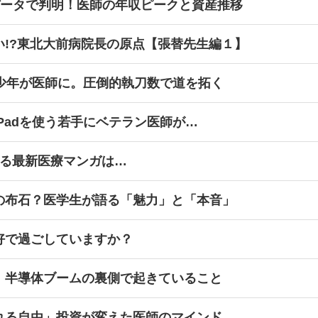
データで判明！医師の年収ピークと資産推移
い!?東北大前病院長の原点【張替先生編１】
球少年が医師に。圧倒的執刀数で道を拓く
Padを使う若手にベテラン医師が…
ける最新医療マンガは…
の布石？医学生が語る「魅力」と「本音」
好で過ごしていますか？
、半導体ブームの裏側で起きていること
れる自由」投資が変えた医師のマインド