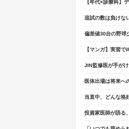
【年代×診療科】
追試の数は負けな
偏差値30台の野
【マンガ】実習でi
JIN監修医が手が
医体出場は将来へ
当直中、どんな格
投資家医師が語る
「いつでも辞めら