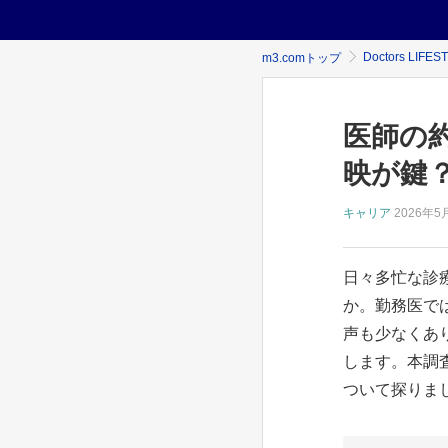
Doctors LIFES
m3.comトップ
医師の
映が鍵
キャリア
2026年
5
日々多忙な診
か。勤務医で
声も少なくあ
します。本調
ついて探りまし