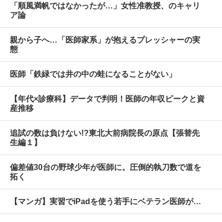
「順風満帆ではなかったが…」女性准教授、のキャリ
ア論
親から子へ…「医師家系」が抱えるプレッシャーの実
態
医師「鉄緑では井の中の蛙になることがない」
【年代×診療科】データで判明！医師の年収ピークと資
産推移
追試の数は負けない!?東北大前病院長の原点【張替先
生編１】
偏差値30台の野球少年が医師に。圧倒的執刀数で道を
拓く
【マンガ】実習でiPadを使う若手にベテラン医師が…