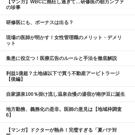
【マンガ】WBCに熱狂し過ぎて…研修医の朝カンファ
の珍事
研修医にも、ボーナスは出る？
現場の医師が明かす！女性管理職のメリット・デメリ
ット
集患に役立つ！医療広告のルールと手法を徹底解説
利益1億超？土地値以下で買う不動産アービトラージ
【後編】
自家源泉100％掛け流し温泉自慢の湯宿が南伊豆に誕生
地方勤務、義務化の是非。医師の意見は【地域枠調査
6】
【マンガ】ドクターが熱弁！完璧すぎる「夏バテ対