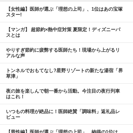
【女性編】医師が選ぶ「理想の上司」、1位はあの宝塚
スター!
【マンガ】 超節約×熱中症対策 夏限定！ディズニーパ
スとは
やりすぎ節約に疲弊する医師たち！現場から上がるリ
アルな声
トンネルでおもてなし?星野リゾートの新たな湯宿「界
草津」
夜の旅を楽しんで朝一番から活動。今注目の夜行列車
はこれ！
いつもの料理が絶品に！医師絶賛「調味料」返礼品レ
ビュー
【男性編】医師が選ぶ「理想の上司」、納得の1位は…