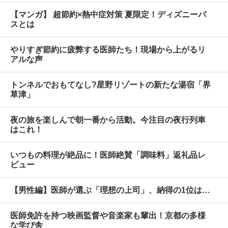
【マンガ】 超節約×熱中症対策 夏限定！ディズニーパ
スとは
やりすぎ節約に疲弊する医師たち！現場から上がるリ
アルな声
トンネルでおもてなし?星野リゾートの新たな湯宿「界
草津」
夜の旅を楽しんで朝一番から活動。今注目の夜行列車
はこれ！
いつもの料理が絶品に！医師絶賛「調味料」返礼品レ
ビュー
【男性編】医師が選ぶ「理想の上司」、納得の1位は…
医師免許を持つ映画監督や音楽家も輩出！京都の多様
な学び舎