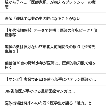
親から子へ…「医師家系」が抱えるプレッシャーの実
態
医師「鉄緑では井の中の蛙になることがない」
【年代×診療科】データで判明！医師の年収ピークと資
産推移
追試の数は負けない!?東北大前病院長の原点【張替先
生編１】
偏差値30台の野球少年が医師に。圧倒的執刀数で道を
拓く
【マンガ】実習でiPadを使う若手にベテラン医師が…
JIN監修医が手がける最新医療マンガは…
医体出場は将来への布石？医学生が語る「魅力」と