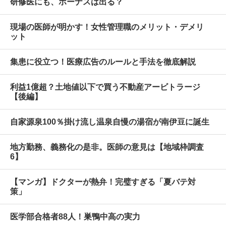
研修医にも、ボーナスは出る？
現場の医師が明かす！女性管理職のメリット・デメリ
ット
集患に役立つ！医療広告のルールと手法を徹底解説
利益1億超？土地値以下で買う不動産アービトラージ
【後編】
自家源泉100％掛け流し温泉自慢の湯宿が南伊豆に誕生
地方勤務、義務化の是非。医師の意見は【地域枠調査
6】
【マンガ】ドクターが熱弁！完璧すぎる「夏バテ対
策」
医学部合格者88人！巣鴨中高の実力