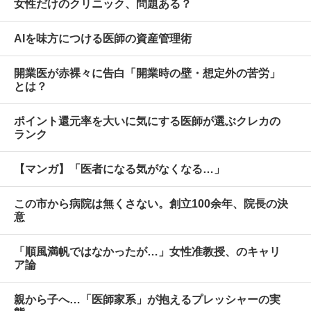
女性だけのクリニック、問題ある？
AIを味方につける医師の資産管理術
開業医が赤裸々に告白「開業時の壁・想定外の苦労」
とは？
ポイント還元率を大いに気にする医師が選ぶクレカの
ランク
【マンガ】「医者になる気がなくなる…」
この市から病院は無くさない。創立100余年、院長の決
意
「順風満帆ではなかったが…」女性准教授、のキャリ
ア論
親から子へ…「医師家系」が抱えるプレッシャーの実