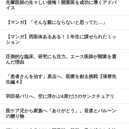
先輩医師の生々しい後悔！開業医を成功に導くアドバ
イス
【マンガ】「そんな親にならないと思ってた…」
【マンガ】西医体あるある！１年生に課せられたミッ
ション
圧倒的な臨床、研究にも注力。エース医師が開業を選
んだ理由
「患者さんを治す」原点へ、医療を創る挑戦【張替先
生編４】
羽田発パリへ、空に浮かぶ4席だけのサンクチュアリ
医ケア児から家族へ「ありがとう」。音楽とバルーン
の贈り物