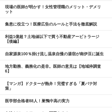
現場の医師が明かす！女性管理職のメリット・デメリ
ット
集患に役立つ！医療広告のルールと手法を徹底解説
利益1億超？土地値以下で買う不動産アービトラージ
【後編】
自家源泉100％掛け流し温泉自慢の湯宿が南伊豆に誕生
地方勤務、義務化の是非。医師の意見は【地域枠調査
6】
【マンガ】ドクターが熱弁！完璧すぎる「夏バテ対
策」
医学部合格者88人！巣鴨中高の実力