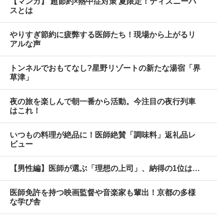
【マンガ】 超節約×熱中症対策 夏限定！ディズニーパ
スとは
やりすぎ節約に疲弊する医師たち！現場から上がるリ
アルな声
トンネルでおもてなし?星野リゾートの新たな湯宿「界
草津」
夜の旅を楽しんで朝一番から活動。今注目の夜行列車
はこれ！
いつもの料理が絶品に！医師絶賛「調味料」返礼品レ
ビュー
【男性編】医師が選ぶ「理想の上司」、納得の1位は…
医師免許を持つ映画監督や音楽家も輩出！京都の多様
な学び舎