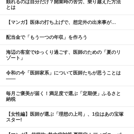
頼れるのは自分だけ？開業時の苦労、乗り越えた方法
とは
【マンガ】医体の打ち上げで、想定外の出来事が…
配当金で「もう一つの年収」を作ろう
海辺の客室でゆっくり過ごす、医師のための「夏のリ
ゾート」
令和の今「医師家系」について医師たちが思うことは
――
毎月ご褒美が届く！満足度で選ぶ「定期便」ふるさと
納税
【女性編】医師が選ぶ「理想の上司」、1位はあの宝塚
スター!