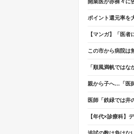
開業医が赤裸々に
ポイント還元率を
【マンガ】「医者
この市から病院は無
「順風満帆ではな
親から子へ…「医
医師「鉄緑では井
【年代×診療科】
追試の数は負けな