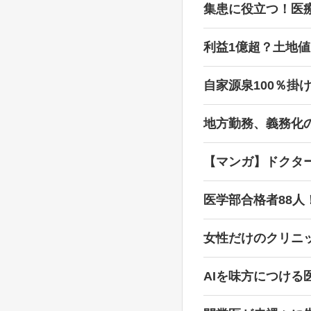
集患に役立つ！医
利益1億超？土地
自家源泉100％掛
地方勤務、義務化
【マンガ】ドクタ
医学部合格者88人
女性だけのクリニ
AIを味方につける