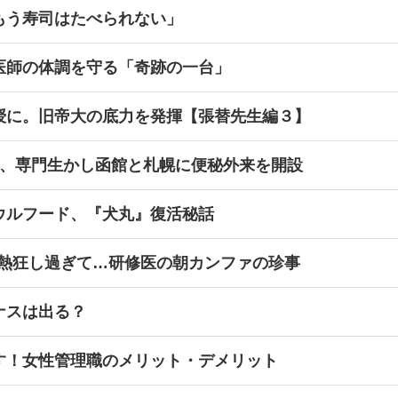
もう寿司はたべられない」
医師の体調を守る「奇跡の一台」
授に。旧帝大の底力を発揮【張替先生編３】
立、専門生かし函館と札幌に便秘外来を開設
ウルフード、『犬丸』復活秘話
に熱狂し過ぎて…研修医の朝カンファの珍事
ナスは出る？
す！女性管理職のメリット・デメリット