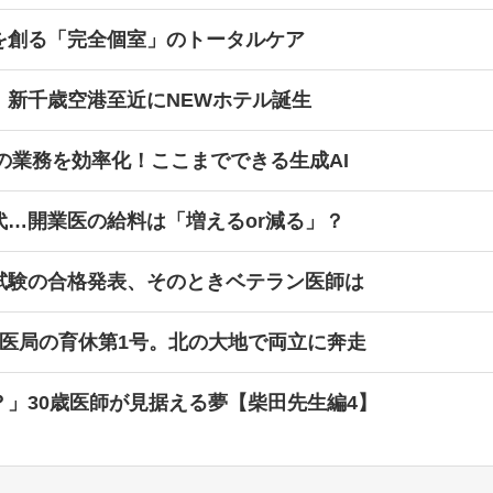
を創る「完全個室」のトータルケア
！新千歳空港至近にNEWホテル誕生
師の業務を効率化！ここまでできる生成AI
代…開業医の給料は「増えるor減る」？
試験の合格発表、そのときベテラン医師は
→医局の育休第1号。北の大地で両立に奔走
」30歳医師が見据える夢【柴田先生編4】