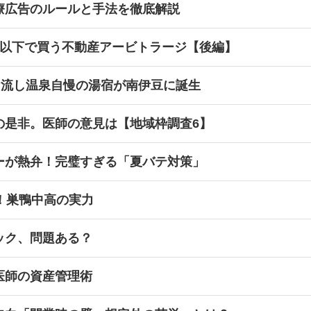
療広告のルールと手法を徹底解説
値以下で買う不動産アービトラージ【後編】
け流し温泉自慢の湯宿が南伊豆に誕生
の是非。医師の意見は【地域枠調査6】
ーが熱弁！完璧すぎる「夏バテ対策」
！巣鴨中高の実力
ック、問題ある？
医師の資産管理術