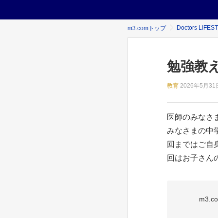
Doctors LIFES
m3.comトップ
勉強教
教育
2026年
5月31日
医師のみなさ
みなさまの中
回まではご自
回はお子さんの
m3