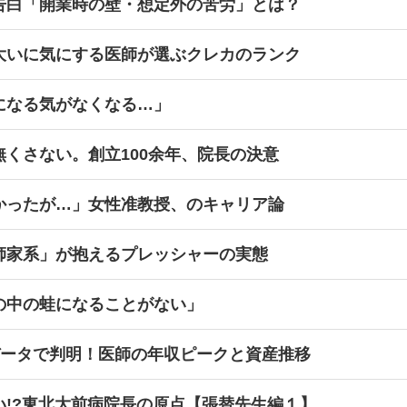
告白「開業時の壁・想定外の苦労」とは？
大いに気にする医師が選ぶクレカのランク
になる気がなくなる…」
くさない。創立100余年、院長の決意
かったが…」女性准教授、のキャリア論
師家系」が抱えるプレッシャーの実態
の中の蛙になることがない」
データで判明！医師の年収ピークと資産推移
い!?東北大前病院長の原点【張替先生編１】