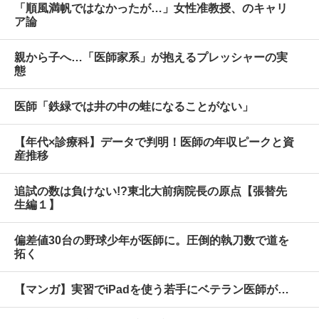
「順風満帆ではなかったが…」女性准教授、のキャリ
ア論
親から子へ…「医師家系」が抱えるプレッシャーの実
態
医師「鉄緑では井の中の蛙になることがない」
【年代×診療科】データで判明！医師の年収ピークと資
産推移
追試の数は負けない!?東北大前病院長の原点【張替先
生編１】
偏差値30台の野球少年が医師に。圧倒的執刀数で道を
拓く
【マンガ】実習でiPadを使う若手にベテラン医師が…