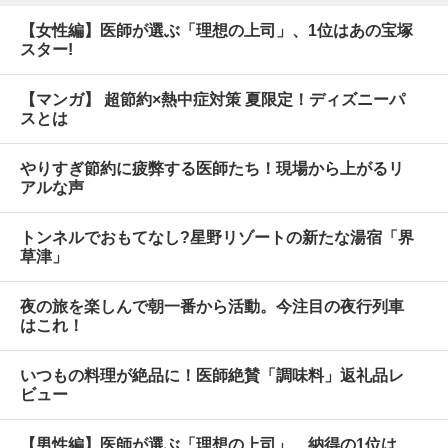
【女性編】医師が選ぶ「理想の上司」、1位はあの宝塚
スター!
【マンガ】 超節約×熱中症対策 夏限定！ディズニーパ
スとは
やりすぎ節約に疲弊する医師たち！現場から上がるリ
アルな声
トンネルでおもてなし?星野リゾートの新たな湯宿「界
草津」
夜の旅を楽しんで朝一番から活動。今注目の夜行列車
はこれ！
いつもの料理が絶品に！医師絶賛「調味料」返礼品レ
ビュー
【男性編】医師が選ぶ「理想の上司」、納得の1位は…