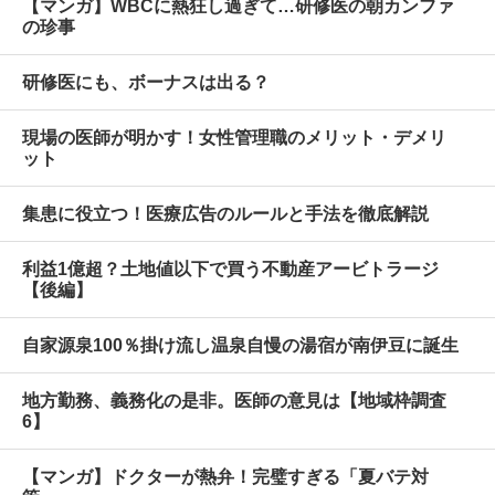
【マンガ】WBCに熱狂し過ぎて…研修医の朝カンファ
の珍事
研修医にも、ボーナスは出る？
現場の医師が明かす！女性管理職のメリット・デメリ
ット
集患に役立つ！医療広告のルールと手法を徹底解説
利益1億超？土地値以下で買う不動産アービトラージ
【後編】
自家源泉100％掛け流し温泉自慢の湯宿が南伊豆に誕生
地方勤務、義務化の是非。医師の意見は【地域枠調査
6】
【マンガ】ドクターが熱弁！完璧すぎる「夏バテ対