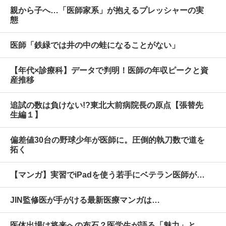
親から子へ…「医師家系」が抱えるプレッシャーの実
態
医師「鉄緑では井の中の蛙になることがない」
【年代×診療科】データで判明！医師の年収ピークと資
産推移
追試の数は負けない!?東北大前病院長の原点【張替先
生編１】
偏差値30台の野球少年が医師に。圧倒的執刀数で道を
拓く
【マンガ】実習でiPadを使う若手にベテラン医師が…
JIN監修医が手がける最新医療マンガは…
医体出場は将来への布石？医学生が語る「魅力」と