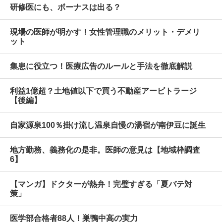
研修医にも、ボーナスは出る？
現場の医師が明かす！女性管理職のメリット・デメリ
ット
集患に役立つ！医療広告のルールと手法を徹底解説
利益1億超？土地値以下で買う不動産アービトラージ
【後編】
自家源泉100％掛け流し温泉自慢の湯宿が南伊豆に誕生
地方勤務、義務化の是非。医師の意見は【地域枠調査
6】
【マンガ】ドクターが熱弁！完璧すぎる「夏バテ対
策」
医学部合格者88人！巣鴨中高の実力