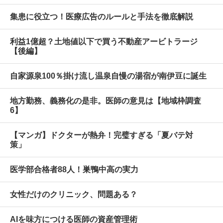
集患に役立つ！医療広告のルールと手法を徹底解説
利益1億超？土地値以下で買う不動産アービトラージ
【後編】
自家源泉100％掛け流し温泉自慢の湯宿が南伊豆に誕生
地方勤務、義務化の是非。医師の意見は【地域枠調査
6】
【マンガ】ドクターが熱弁！完璧すぎる「夏バテ対
策」
医学部合格者88人！巣鴨中高の実力
女性だけのクリニック、問題ある？
AIを味方につける医師の資産管理術