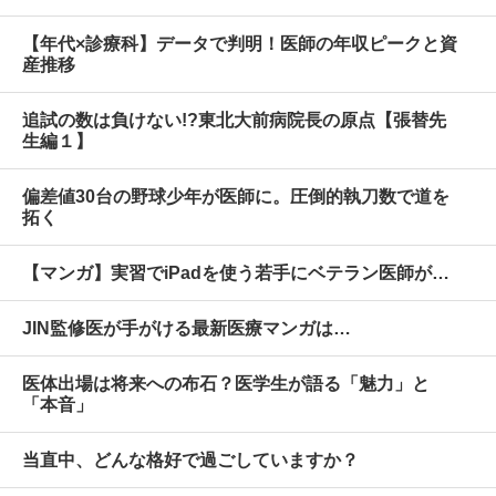
【年代×診療科】データで判明！医師の年収ピークと資
産推移
追試の数は負けない!?東北大前病院長の原点【張替先
生編１】
偏差値30台の野球少年が医師に。圧倒的執刀数で道を
拓く
【マンガ】実習でiPadを使う若手にベテラン医師が…
JIN監修医が手がける最新医療マンガは…
医体出場は将来への布石？医学生が語る「魅力」と
「本音」
当直中、どんな格好で過ごしていますか？