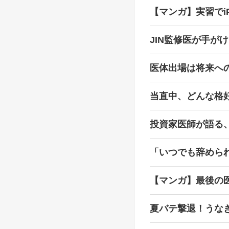
【マンガ】実習でi
JIN監修医が手が
医体出場は将来へ
当直中、どんな格
投資家医師が語る
「いつでも辞めら
【マンガ】最後の
夏バテ撃退！うな