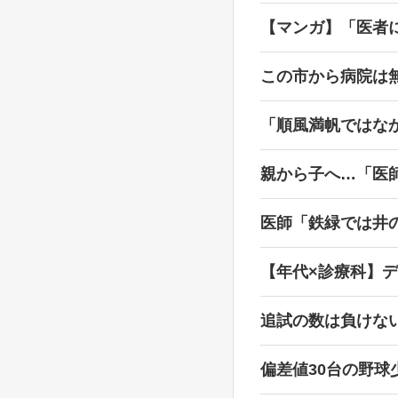
【マンガ】「医者
この市から病院は無
「順風満帆ではな
親から子へ…「医
医師「鉄緑では井
【年代×診療科】
追試の数は負けな
偏差値30台の野