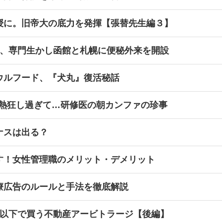
授に。旧帝大の底力を発揮【張替先生編３】
立、専門生かし函館と札幌に便秘外来を開設
ウルフード、『犬丸』復活秘話
に熱狂し過ぎて…研修医の朝カンファの珍事
ナスは出る？
す！女性管理職のメリット・デメリット
療広告のルールと手法を徹底解説
値以下で買う不動産アービトラージ【後編】