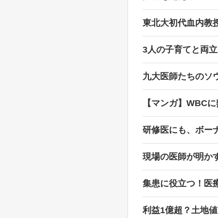
東北大初代血内教
3人の子育てと両
九大医師たちのソ
【マンガ】WBC
研修医にも、ボー
現場の医師が明か
集患に役立つ！医
利益1億超？土地