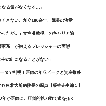
になる気がなくなる…」
くさない。創立100余年、院長の決意
かったが…」女性准教授、のキャリア論
師家系」が抱えるプレッシャーの実態
の中の蛙になることがない」
データで判明！医師の年収ピークと資産推移
い!?東北大前病院長の原点【張替先生編１】
球少年が医師に。圧倒的執刀数で道を拓く