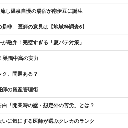
け流し温泉自慢の湯宿が南伊豆に誕生
の是非。医師の意見は【地域枠調査6】
ーが熱弁！完璧すぎる「夏バテ対策」
！巣鴨中高の実力
ック、問題ある？
医師の資産管理術
告白「開業時の壁・想定外の苦労」とは？
大いに気にする医師が選ぶクレカのランク