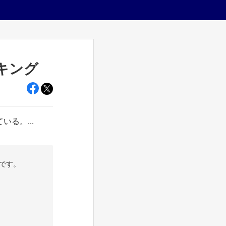
キング
る。...
です。