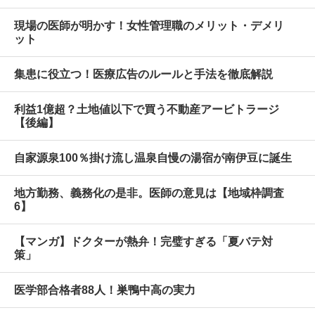
現場の医師が明かす！女性管理職のメリット・デメリ
ット
集患に役立つ！医療広告のルールと手法を徹底解説
利益1億超？土地値以下で買う不動産アービトラージ
【後編】
自家源泉100％掛け流し温泉自慢の湯宿が南伊豆に誕生
地方勤務、義務化の是非。医師の意見は【地域枠調査
6】
【マンガ】ドクターが熱弁！完璧すぎる「夏バテ対
策」
医学部合格者88人！巣鴨中高の実力