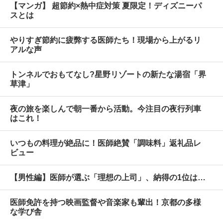
【マンガ】 超節約×熱中症対策 夏限定！ディズニーパ
スとは
やりすぎ節約に疲弊する医師たち！現場から上がるリ
アルな声
トンネルでおもてなし?星野リゾートの新たな湯宿「界
草津」
夜の旅を楽しんで朝一番から活動。今注目の夜行列車
はこれ！
いつもの料理が絶品に！医師絶賛「調味料」返礼品レ
ビュー
【男性編】医師が選ぶ「理想の上司」、納得の1位は…
医師免許を持つ映画監督や音楽家も輩出！京都の多様
な学び舎