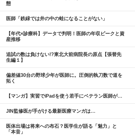
態
医師「鉄緑では井の中の蛙になることがない」
【年代×診療科】データで判明！医師の年収ピークと資
産推移
追試の数は負けない!?東北大前病院長の原点【張替先
生編１】
偏差値30台の野球少年が医師に。圧倒的執刀数で道を
拓く
【マンガ】実習でiPadを使う若手にベテラン医師が…
JIN監修医が手がける最新医療マンガは…
医体出場は将来への布石？医学生が語る「魅力」と
「本音」