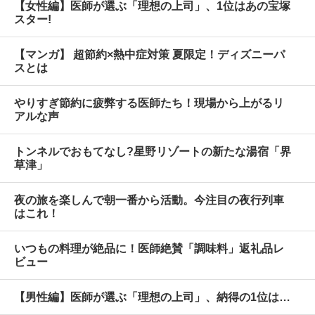
【女性編】医師が選ぶ「理想の上司」、1位はあの宝塚
スター!
【マンガ】 超節約×熱中症対策 夏限定！ディズニーパ
スとは
やりすぎ節約に疲弊する医師たち！現場から上がるリ
アルな声
トンネルでおもてなし?星野リゾートの新たな湯宿「界
草津」
夜の旅を楽しんで朝一番から活動。今注目の夜行列車
はこれ！
いつもの料理が絶品に！医師絶賛「調味料」返礼品レ
ビュー
【男性編】医師が選ぶ「理想の上司」、納得の1位は…