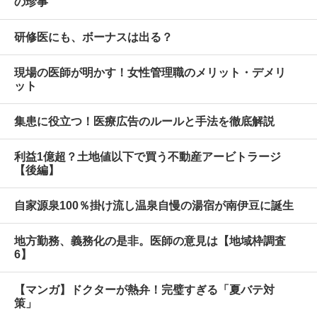
の珍事
研修医にも、ボーナスは出る？
現場の医師が明かす！女性管理職のメリット・デメリ
ット
集患に役立つ！医療広告のルールと手法を徹底解説
利益1億超？土地値以下で買う不動産アービトラージ
【後編】
自家源泉100％掛け流し温泉自慢の湯宿が南伊豆に誕生
地方勤務、義務化の是非。医師の意見は【地域枠調査
6】
【マンガ】ドクターが熱弁！完璧すぎる「夏バテ対
策」