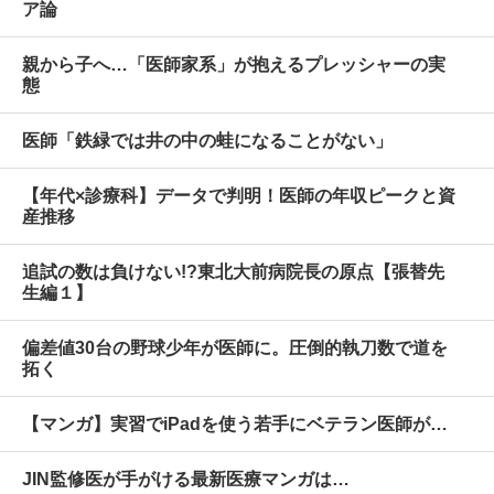
ア論
親から子へ…「医師家系」が抱えるプレッシャーの実
態
医師「鉄緑では井の中の蛙になることがない」
【年代×診療科】データで判明！医師の年収ピークと資
産推移
追試の数は負けない!?東北大前病院長の原点【張替先
生編１】
偏差値30台の野球少年が医師に。圧倒的執刀数で道を
拓く
【マンガ】実習でiPadを使う若手にベテラン医師が…
JIN監修医が手がける最新医療マンガは…