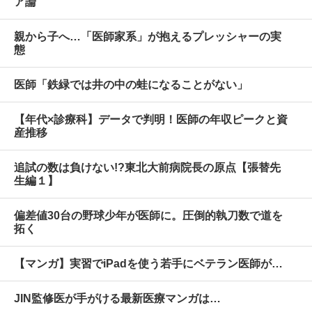
ア論
親から子へ…「医師家系」が抱えるプレッシャーの実
態
医師「鉄緑では井の中の蛙になることがない」
【年代×診療科】データで判明！医師の年収ピークと資
産推移
追試の数は負けない!?東北大前病院長の原点【張替先
生編１】
偏差値30台の野球少年が医師に。圧倒的執刀数で道を
拓く
【マンガ】実習でiPadを使う若手にベテラン医師が…
JIN監修医が手がける最新医療マンガは…