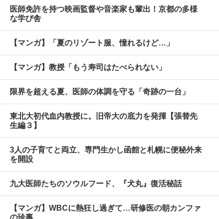
医師免許を持つ映画監督や音楽家も輩出！京都の多様
な学び舎
【マンガ】「夏のリゾート服、憧れるけど…」
【マンガ】教授「もう寿司はたべられない」
限界を超える夏、医師の体調を守る「奇跡の一台」
東北大初代血内教授に。旧帝大の底力を発揮【張替先
生編３】
3人の子育てと両立、専門生かし函館と札幌に便秘外来
を開設
九大医師たちのソウルフード、『犬丸』復活秘話
【マンガ】WBCに熱狂し過ぎて…研修医の朝カンファ
の珍事