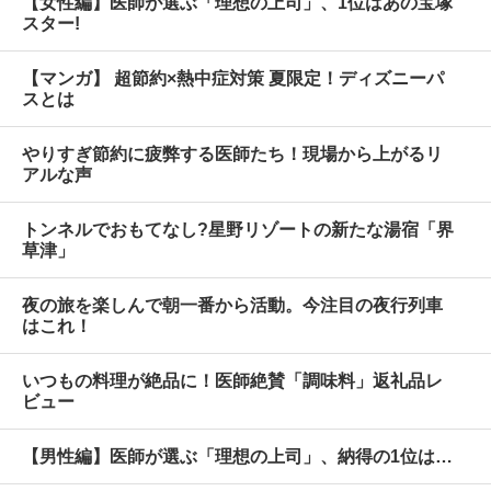
【女性編】医師が選ぶ「理想の上司」、1位はあの宝塚
スター!
【マンガ】 超節約×熱中症対策 夏限定！ディズニーパ
スとは
やりすぎ節約に疲弊する医師たち！現場から上がるリ
アルな声
トンネルでおもてなし?星野リゾートの新たな湯宿「界
草津」
夜の旅を楽しんで朝一番から活動。今注目の夜行列車
はこれ！
いつもの料理が絶品に！医師絶賛「調味料」返礼品レ
ビュー
【男性編】医師が選ぶ「理想の上司」、納得の1位は…