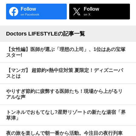
Follow
Follow
on Facebook
on X
Doctors LIFESTYLEの記事一覧
【女性編】医師が選ぶ「理想の上司」、1位はあの宝塚
スター!
【マンガ】 超節約×熱中症対策 夏限定！ディズニーパ
スとは
やりすぎ節約に疲弊する医師たち！現場から上がるリ
アルな声
トンネルでおもてなし?星野リゾートの新たな湯宿「界
草津」
夜の旅を楽しんで朝一番から活動。今注目の夜行列車