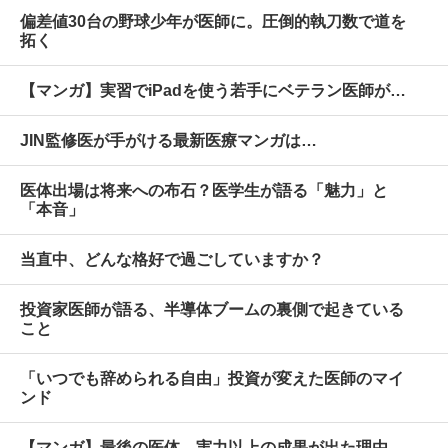
偏差値30台の野球少年が医師に。圧倒的執刀数で道を
拓く
【マンガ】実習でiPadを使う若手にベテラン医師が…
JIN監修医が手がける最新医療マンガは…
医体出場は将来への布石？医学生が語る「魅力」と
「本音」
当直中、どんな格好で過ごしていますか？
投資家医師が語る、半導体ブームの裏側で起きている
こと
「いつでも辞められる自由」投資が変えた医師のマイ
ンド
【マンガ】最後の医体、実力以上の成果が出た理由