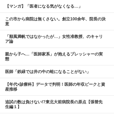
【マンガ】「医者になる気がなくなる…」
この市から病院は無くさない。創立100余年、院長の決
意
「順風満帆ではなかったが…」女性准教授、のキャリ
ア論
親から子へ…「医師家系」が抱えるプレッシャーの実
態
医師「鉄緑では井の中の蛙になることがない」
【年代×診療科】データで判明！医師の年収ピークと資
産推移
追試の数は負けない!?東北大前病院長の原点【張替先
生編１】